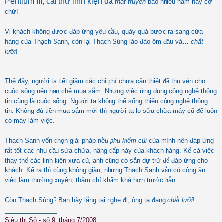
Pentium III, cái thứ linh kiện đã
thất truyền
bao nhiêu năm nay cơ
chứ!
Vị khách không được đáp ứng yêu cầu, quày quả bước ra sang cửa
hàng của Thạch Sanh, còn lại Thạch Sùng lảo đảo ôm đầu và…
chắt
lưỡi
!
…
Thế đấy, người ta tiết giảm các chi phí chưa cần thiết để thu vén cho
cuộc sống nên hạn chế mua sắm. Nhưng việc ứng dụng công nghệ thông
tin cũng là cuộc sống. Người ta không thể sống thiếu công nghệ thông
tin. Không đủ tiền mua sắm mới thì người ta lo sửa chữa máy cũ để luôn
có máy làm việc.
Thạch Sanh vốn chọn giải pháp
tiều phu kiếm củi
của mình nên đáp ứng
rất tốt các nhu cầu sửa chữa, nâng cấp này của khách hàng. Kể cả việc
thay thế các linh kiện xưa cũ, anh cũng có sẵn dự trữ để đáp ứng cho
khách. Kể ra thì cũng không giàu, nhưng Thạch Sanh vẫn có công ăn
việc làm thường xuyên, thậm chí khấm khá hơn trước hẳn.
Còn Thạch Sùng? Bạn hãy lắng tai nghe đi, ông ta đang
chắt lưỡi
!
_______________
Siêu thị Số - số 9, tháng 7/2008