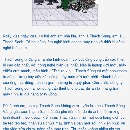
Ngày xửa ngày xưa, có hai anh em nhà kia, anh là Thạch Sùng, em là...
Thạch Sanh. Cả hai cùng làm nghề kinh doanh máy tính và thiết bị công
nghệ thông tin.
Thạch Sùng là đại gia, là nhà kinh doanh cỡ bự. Ông cung cấp các thiết
bị cao cấp nhất, với công nghệ hiện đại nhất. Nào là laptop đời mới, máy
chiếu cực mạnh, màn hình LCD cực xịn… Thạch Sùng có một showroom
to đùng, trưng bày đầy đủ những máy móc đời mới nhất. Khách hàng
của ông thật đông, toàn là giới thượng lưu quý phái. Chưa hết, công ty
Thạch Sùng còn là nơi cung cấp thiết bị cho các dự án lớn hàng trăm
máy tính, trị giá hàng tỷ tỷ đồng.
Dù là anh em, nhưng Thạch Sanh không được vốn lớn như Thạch Sùng.
Vả lại gốc của Thạch Sanh là tiều phu đốn củi, do đó anh chủ trương
kinh doanh theo kiểu… kiếm củi. Thạch Sanh mở một cửa hàng dịch vụ
bé tẻo tèo teo, nhận sửa chữa máy tính và bán một số linh kiện phục vụ
cho việc sửa chữa, nâng cấp máy tính. Thu nhập không nhiều nhưng