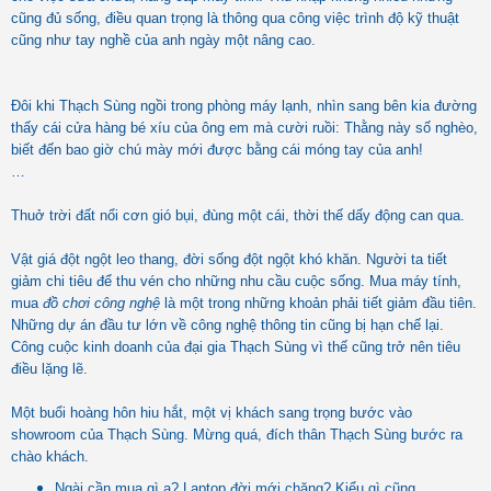
cũng đủ sống, điều quan trọng là thông qua công việc trình độ kỹ thuật
cũng như tay nghề của anh ngày một nâng cao.
Đôi khi Thạch Sùng ngồi trong phòng máy lạnh, nhìn sang bên kia đường
thấy cái cửa hàng bé xíu của ông em mà cười ruồi: Thằng này số nghèo,
biết đến bao giờ chú mày mới được bằng cái móng tay của anh!
…
Thuở trời đất nổi cơn gió bụi, đùng một cái, thời thế dấy động can qua.
Vật giá đột ngột leo thang, đời sống đột ngột khó khăn. Người ta tiết
giảm chi tiêu để thu vén cho những nhu cầu cuộc sống. Mua máy tính,
mua
đồ chơi công nghệ
là một trong những khoản phải tiết giảm đầu tiên.
Những dự án đầu tư lớn về công nghệ thông tin cũng bị hạn chế lại.
Công cuộc kinh doanh của đại gia Thạch Sùng vì thế cũng trở nên tiêu
điều lặng lẽ.
Một buổi hoàng hôn hiu hắt, một vị khách sang trọng bước vào
showroom của Thạch Sùng. Mừng quá, đích thân Thạch Sùng bước ra
chào khách.
Ngài cần mua gì ạ? Laptop đời mới chăng? Kiểu gì cũng