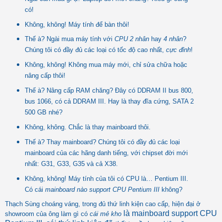
có!
Không, không! Máy tính để bàn thôi!
Thế à? Ngài mua máy tính với
CPU 2 nhân
hay
4 nhân
?
Chúng tôi có đầy đủ các loại có tốc độ cao nhất,
cực đỉnh
!
Không, không! Không mua máy mới, chỉ sửa chữa hoặc
nâng cấp thôi!
Thế à? Nâng cấp RAM chăng? Đây có DDRAM II bus 800,
bus 1066, có cả DDRAM III. Hay là thay đĩa cứng, SATA 2
500 GB nhé?
Không, không. Chắc là thay mainboard thôi.
Thế à? Thay mainboard? Chúng tôi có đầy đủ các loại
mainboard của các hãng danh tiếng, với chipset đời mới
nhất: G31, G33, G35 và cả X38.
Không, không! Máy tính của tôi có CPU là… Pentium III.
Có cái
mainboard nào support CPU Pentium III
không?
Thạch Sùng choáng váng, trong đủ thứ linh kiện cao cấp, hiện đại ở
là mainboard support CPU
showroom của ông làm gì có
cái mẻ kho