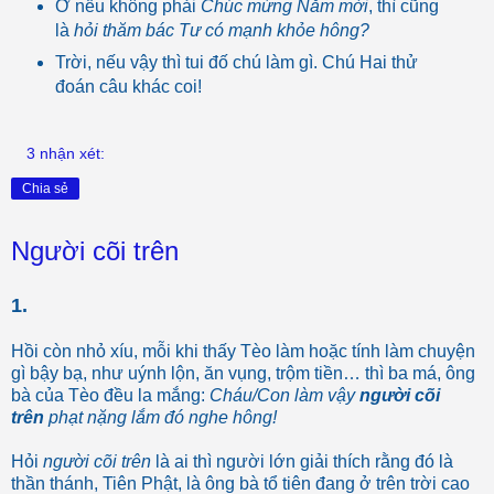
Ờ nếu không phải
Chúc mừng Năm mới
, thì cũng
là
hỏi thăm bác Tư có mạnh khỏe hông?
Trời, nếu vậy thì tui đố chú làm gì. Chú Hai thử
đoán câu khác coi!
3 nhận xét:
Chia sẻ
Người cõi trên
1.
Hồi còn nhỏ xíu, mỗi khi thấy Tèo làm hoặc tính làm chuyện
gì bậy bạ, như uýnh lộn, ăn vụng, trộm tiền… thì ba má, ông
bà của Tèo đều la mắng:
Cháu/Con làm vậy
người cõi
trên
phạt nặng lắm đó nghe hông!
Hỏi
người cõi trên
là ai thì người lớn giải thích rằng đó là
thần thánh, Tiên Phật, là ông bà tổ tiên đang ở trên trời cao