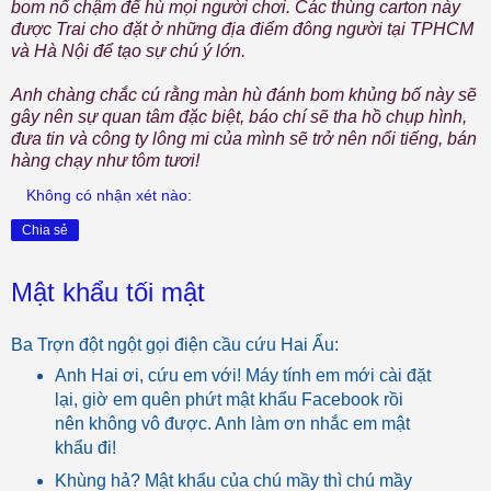
bom nổ chậm để hù mọi người chơi. Các thùng carton này
được Trai cho đặt ở những địa điểm đông người tại TPHCM
và Hà Nội để tạo sự chú ý lớn.
Anh chàng chắc cú rằng màn hù đánh bom khủng bố này sẽ
gây nên sự quan tâm đặc biệt, báo chí sẽ tha hồ chụp hình,
đưa tin và công ty lông mi của mình sẽ trở nên nổi tiếng, bán
hàng chạy như tôm tươi!
Không có nhận xét nào:
Chia sẻ
Mật khẩu tối mật
Ba Trợn đột ngột gọi điện cầu cứu Hai Ẩu:
Anh Hai ơi, cứu em với! Máy tính em mới cài đặt
lại, giờ em quên phứt mật khẩu Facebook rồi
nên không vô được. Anh làm ơn nhắc em mật
khẩu đi!
Khùng hả? Mật khẩu của chú mầy thì chú mầy