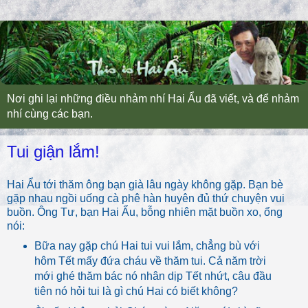
Nơi ghi lại những điều nhảm nhí Hai Ẩu đã viết, và để nhảm
nhí cùng các bạn.
Tui giận lắm!
Hai Ẩu tới thăm ông bạn già lâu ngày không gặp. Bạn bè
gặp nhau ngồi uống cà phê hàn huyên đủ thứ chuyện vui
buồn. Ông Tư, bạn Hai Ẩu, bỗng nhiên mặt buồn xo, ổng
nói:
Bữa nay gặp chú Hai tui vui lắm, chẳng bù với
hôm Tết mấy đứa cháu về thăm tui. Cả năm trời
mới ghé thăm bác nó nhân dịp Tết nhứt, câu đầu
tiên nó hỏi tui là gì chú Hai có biết không?