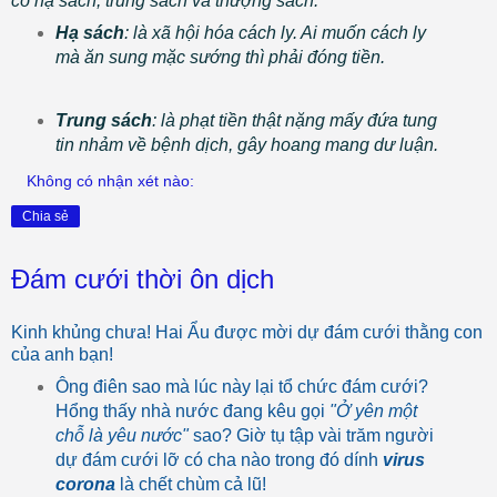
có hạ sách, trung sách và thượng sách.
Hạ sách
: là xã hội hóa cách ly. Ai muốn cách ly
mà ăn sung mặc sướng thì phải đóng tiền.
Trung sách
: là phạt tiền thật nặng mấy đứa tung
tin nhảm về bệnh dịch, gây hoang mang dư luận.
Không có nhận xét nào:
Chia sẻ
Đám cưới thời ôn dịch
Kinh khủng chưa! Hai Ẩu được mời dự đám cưới thằng con
của anh bạn!
Ông điên sao mà lúc này lại tổ chức đám cưới?
Hổng thấy nhà nước đang kêu gọi
"Ở yên một
chỗ là yêu nước"
sao? Giờ tụ tập vài trăm người
dự đám cưới lỡ có cha nào trong đó dính
virus
corona
là chết chùm cả lũ!