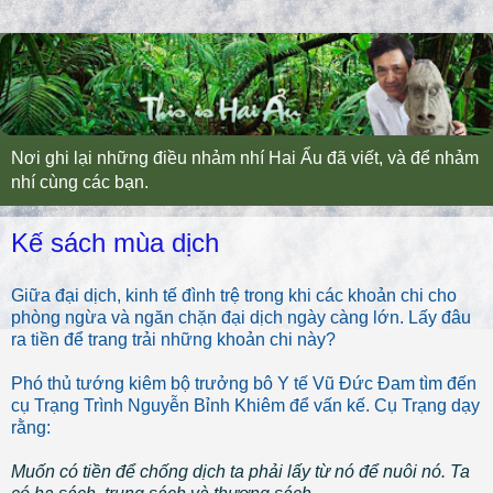
Nơi ghi lại những điều nhảm nhí Hai Ẩu đã viết, và để nhảm
nhí cùng các bạn.
Kế sách mùa dịch
Giữa đại dịch, kinh tế đình trệ trong khi các khoản chi cho
phòng ngừa và ngăn chặn đại dịch ngày càng lớn. Lấy đâu
ra tiền để trang trải những khoản chi này?
Phó thủ tướng kiêm bộ trưởng bô Y tế Vũ Đức Đam tìm đến
cụ Trạng Trình Nguyễn Bỉnh Khiêm để vấn kế. Cụ Trạng dạy
rằng:
Muốn có tiền để chống dịch ta phải lấy từ nó để nuôi nó. Ta