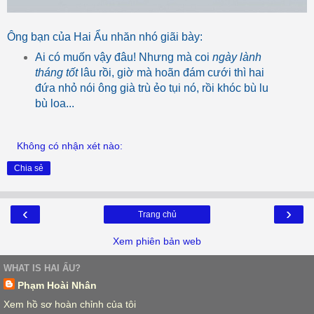
Ông bạn của Hai Ẩu nhăn nhó giãi bày:
Ai có muốn vậy đâu! Nhưng mà coi
ngày lành
tháng tốt
lâu rồi, giờ mà hoãn đám cưới thì hai
đứa nhỏ nói ông già trù ẻo tụi nó, rồi khóc bù lu
bù loa...
Không có nhận xét nào:
Chia sẻ
‹
›
Trang chủ
Xem phiên bản web
WHAT IS HAI ẨU?
Phạm Hoài Nhân
Xem hồ sơ hoàn chỉnh của tôi