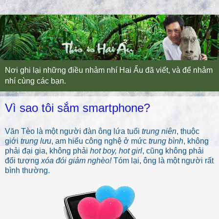
Nơi ghi lại những điều nhảm nhí Hai Ẩu đã viết, và để nhảm
nhí cùng các bạn.
Vì sao tôi sắm smartphone?
Văn Tèo là một người đàn ông lứa tuổi
trung niên
, thuộc
giới
trung lưu
, am hiểu công nghệ ở mức
trung bình
, không
phải đại gia, không phải
hot boy, hot girl
, cũng không phải
đối tượng
xóa đói giảm nghèo!
Tóm lại, ông là một người rất
bình thường.