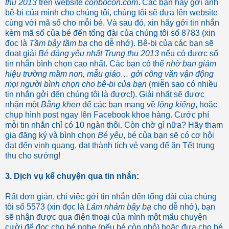
thu 2013
trên website
conbocon.com
. Các bạn hãy gởi ảnh
bê-bi của mình cho chúng tôi, chúng tôi sẽ đưa lên website
cùng với mã số cho mỗi bé. Và sau đó, xin hãy gởi tin nhắn
kèm mã số của bé đến tổng đài của chúng tôi số 8783 (xin
đọc là
Tầm bậy tầm bạ
cho dễ nhớ). Bê-bi của các bạn sẽ
đoạt giải
Bé đáng yêu nhất Trung thu 2013
nếu có được số
tin nhắn bình chọn cao nhất. Các bạn có thể
nhờ ban giám
hiệu trường mầm non, mẫu giáo… gởi công văn vận động
mọi người bình chọn cho bê-bi của bạn
(miễn sao có nhiều
tin nhắn gởi đến chúng tôi là được!). Giải nhất sẽ được
nhận một
Bằng khen
để các bạn mang về
lộng kiếng
, hoặc
chụp hình post ngay lên Facebook khoe hàng. Cước phí
mỗi tin nhắn chỉ có 10 ngàn thôi. Còn chờ gì nữa? Hãy tham
gia đăng ký và bình chọn
Bé yêu
, bé của bạn sẽ có cơ hội
đạt đến vinh quang, đạt thành tích vẻ vang để ăn Tết trung
thu cho sướng!
3. Dịch vụ kể chuyện qua tin nhắn:
Rất đơn giản, chỉ việc gởi tin nhắn đến tổng đài của chúng
tôi số 5573 (xin đọc là
Lảm nhảm bậy bạ
cho dễ nhớ), bạn
sẽ nhận được qua điện thoại của mình một mẩu chuyện
cười để đọc cho bé nghe (nếu bé còn nhỏ) hoặc đưa cho bé