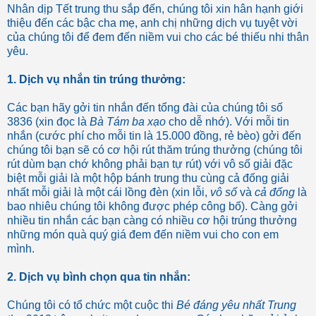
Nhân dịp Tết trung thu sắp đến, chúng tôi xin hân hạnh giới
thiệu đến các bậc cha mẹ, anh chị những dịch vụ tuyệt vời
của chúng tôi để đem đến niềm vui cho các bé thiếu nhi thân
yêu.
1. Dịch vụ nhắn tin trúng thưởng:
Các bạn hãy gởi tin nhắn đến tổng đài của chúng tôi số
3836 (xin đọc là
Bà Tám ba xạo
cho dễ nhớ). Với mỗi tin
nhắn (cước phí cho mỗi tin là 15.000 đồng, rẻ bèo) gởi đến
chúng tôi bạn sẽ có cơ hội rút thăm trúng thưởng (chúng tôi
rút dùm bạn chớ không phải bạn tự rút) với vô số giải đặc
biệt mỗi giải là một hộp bánh trung thu cùng cả đống giải
nhất mỗi giải là một cái lồng đèn (xin lỗi,
vô số
và
cả đống
là
bao nhiêu chúng tôi không được phép công bố). Càng gởi
nhiều tin nhắn các bạn càng có nhiều cơ hội trúng thưởng
những món quà quý giá đem đến niềm vui cho con em
mình.
2. Dịch vụ bình chọn qua tin nhắn:
Chúng tôi có tổ chức một cuộc thi
Bé đáng yêu nhất Trung