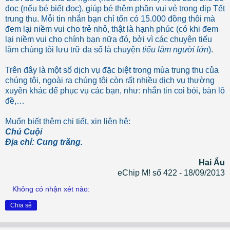
đọc (nếu bé biết đọc), giúp bé thêm phần vui vẻ trong dịp Tết
trung thu. Mỗi tin nhắn bạn chỉ tốn có 15.000 đồng thôi mà
đem lại niềm vui cho trẻ nhỏ, thật là hạnh phúc (có khi đem
lại niềm vui cho chính bạn nữa đó, bởi vì các chuyện tiếu
lâm chúng tôi lưu trữ đa số là chuyện
tiếu lâm người lớn
).
Trên đây là một số dịch vụ đặc biệt trong mùa trung thu của
chúng tôi, ngoài ra chúng tôi còn rất nhiều dịch vụ thường
xuyên khác để phục vụ các bạn, như: nhắn tin coi bói, bàn lô
đề,…
Muốn biết thêm chi tiết, xin liên hệ:
Chú Cuội
Địa chỉ: Cung trăng.
Hai Ẩu
eChip M! số 422 - 18/09/2013
Không có nhận xét nào:
Chia sẻ