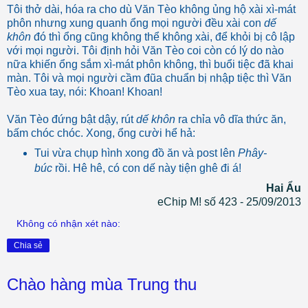
Tôi thở dài, hóa ra cho dù Văn Tèo không ủng hộ xài xì-mát
phôn nhưng xung quanh ổng mọi người đều xài con
dế
khôn
đó thì ổng cũng không thể không xài, để khỏi bị cô lập
với mọi người. Tôi định hỏi Văn Tèo coi còn có lý do nào
nữa khiến ổng sắm xì-mát phôn không, thì buổi tiệc đã khai
màn. Tôi và mọi người cầm đũa chuẩn bị nhập tiệc thì Văn
Tèo xua tay, nói: Khoan! Khoan!
Văn Tèo đứng bật dậy, rút
dế khôn
ra chỉa vô dĩa thức ăn,
bấm chóc chóc. Xong, ổng cười hể hả:
Tui vừa chụp hình xong đồ ăn và post lên
Phây-
búc
rồi. Hê hê, có con dế này tiện ghê đi á!
Hai Ẩu
eChip M! số 423 - 25/09/2013
Không có nhận xét nào:
Chia sẻ
Chào hàng mùa Trung thu