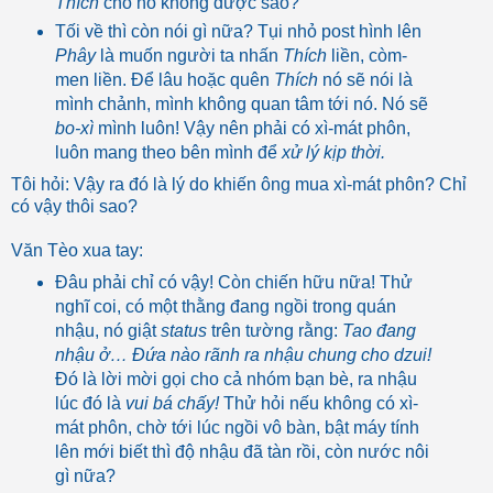
Thích
cho nó không được sao?
Tối về thì còn nói gì nữa? Tụi nhỏ post hình lên
Phây
là muốn người ta nhấn
Thích
liền, còm-
men liền. Để lâu hoặc quên
Thích
nó sẽ nói là
mình chảnh, mình không quan tâm tới nó. Nó sẽ
bo-xì
mình luôn! Vậy nên phải có xì-mát phôn,
luôn mang theo bên mình để
xử lý kịp thời.
Tôi hỏi: Vậy ra đó là lý do khiến ông mua xì-mát phôn? Chỉ
có vậy thôi sao?
Văn Tèo xua tay:
Đâu phải chỉ có vậy! Còn chiến hữu nữa! Thử
nghĩ coi, có một thằng đang ngồi trong quán
nhậu, nó giật
status
trên tường rằng:
Tao đang
nhậu ở… Đứa nào rãnh ra nhậu chung cho dzui!
Đó là lời mời gọi cho cả nhóm bạn bè, ra nhậu
lúc đó là
vui bá chấy!
Thử hỏi nếu không có xì-
mát phôn, chờ tới lúc ngồi vô bàn, bật máy tính
lên mới biết thì độ nhậu đã tàn rồi, còn nước nôi
gì nữa?