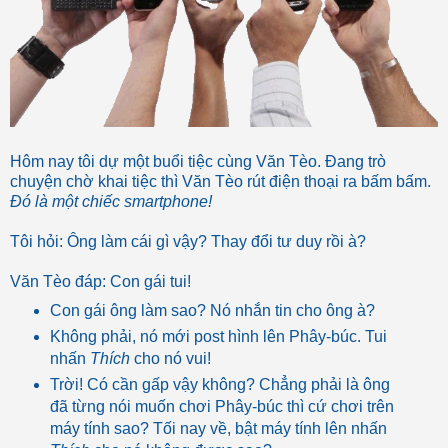
Hôm nay tôi dự một buổi tiệc cùng Văn Tèo. Đang trò
chuyện chờ khai tiệc thì Văn Tèo rút điện thoại ra bấm bấm.
Đó là một chiếc smartphone!
Tôi hỏi: Ông làm cái gì vậy? Thay đổi tư duy rồi à?
Văn Tèo đáp: Con gái tui!
Con gái ông làm sao? Nó nhắn tin cho ông à?
Không phải, nó mới post hình lên Phây-búc. Tui
nhấn
Thích
cho nó vui!
Trời! Có cần gấp vậy không? Chẳng phải là ông
đã từng nói muốn chơi Phây-búc thì cứ chơi trên
máy tính sao? Tối nay về, bật máy tính lên nhấn