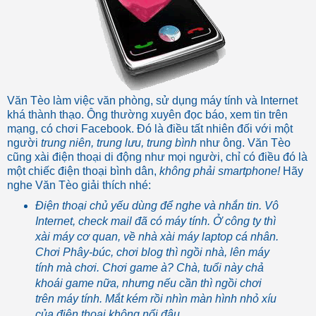
Văn Tèo làm việc văn phòng, sử dụng máy tính và Internet
khá thành thạo. Ông thường xuyên đọc báo, xem tin trên
mạng, có chơi Facebook. Đó là điều tất nhiên đối với một
người
trung niên, trung lưu, trung bình
như ông. Văn Tèo
cũng xài điện thoại di động như mọi người, chỉ có điều đó là
một chiếc điện thoại bình dân,
không phải smartphone!
Hãy
nghe Văn Tèo giải thích nhé:
Điện thoại chủ yếu dùng để nghe và nhắn tin. Vô
Internet, check mail đã có máy tính. Ở công ty thì
xài máy cơ quan, về nhà xài máy laptop cá nhân.
Chơi Phây-búc, chơi blog thì ngồi nhà, lên máy
tính mà chơi. Chơi game à? Chà, tuổi này chả
khoái game nữa, nhưng nếu cần thì ngồi chơi
trên máy tính. Mắt kém rồi nhìn màn hình nhỏ xíu
của điện thoại không nổi đâu.