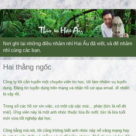
Nơi ghi lại những điều nhảm nhí Hai Ẩu đã viết, và để nhảm
nhí cùng các bạn.
Hai thằng ngốc
Công ty tôi cần tuyển một chuyên viên tin học, tôi làm nhiệm vụ tuyển
dụng. Đăng tin tuyển dụng trên mạng và nhận hồ sơ qua email, dĩ nhiên
là vậy rồi.
Trong số các hồ sơ xin việc, có một cái sặc mùi… pháo (tức là nổ đó
mà!).
Ứng viên này là một
anh nhóc
thuộc l
ứ
a
8x rưỡi
,
tức là lứa tuổi
mới vừa tốt nghiệp đại học.
Công bằng mà nói, tôi cũng không biết anh nhóc này nổ văng mạng hay