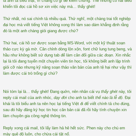
là anh ta siêu thật, vì chẳng có gì để kiểm chứng. Thế nhưng có hai điều
khiến tôi đọc cái hồ sơ xin việc này mà… thấy ghét!
Thứ nhất, nó sai chính tả nhiều quá. Thử nghĩ, một chàng trai tốt nghiệp
đại học mà viết tiếng Việt không xong thì làm sao dám khẳng định rằng
đó là một anh chàng giỏi giang được chứ?
Thứ hai, cái hồ sơ được soạn bằng MS-Word, với một kỹ thuật soạn
thảo cực kỳ gà mờ. Cân chỉnh dòng lộn xộn, font chữ lung tung beng, và
hầu như không biết sử dụng tab để làm cân đối giữa các đoạn. Xin nhắc
lại là tôi đang tuyển một chuyên viên tin học, tôi không biết anh lập trình
giỏi cỡ nào nhưng kỹ năng soạn thảo văn bản của anh tệ hại như vậy thì
làm được cái trò trống gì chứ?
Nói tóm lại là… thấy ghét! Đang quởn, nên nhân cái vụ
thấy ghét
này, tôi
reply cái mail của anh nhóc,
dạy đời
cho anh ta biết
thế nào là lễ độ
. Đại
khái là tôi biểu anh ta nên học lại tiếng Việt đi để viết chính tả cho đúng,
sau đó hãy đăng ký học tin học căn bản cái đã rồi hãy tính chuyện xin
làm chuyên gia công nghệ thông tin.
Reply xong cái mail, tôi lấy làm hả hê hết sức. Phen này cho chú em
mày quê độ luôn, cho chừa cái tật nổ.