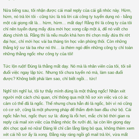
Nửa tiếng sau, tôi nhận được cái mail reply của cái gã nhóc này. Hừm,
hừm, nó trả lời tôi - cũng tức là trả lời cái công ty tuyển dụng nó - bằng
một cái giọng rất là… hừm, hừm… mất dạy! Rằng thì là công ty của tôi
chỉ nên tuyển dụng mấy đứa mới học xong cấp một á, để nó viết cho
đúng chính tả. Rằng thì là nếu muốn khá hơn thì chọn mấy đứa thi rớt
đại học, chỉ mới học vài ba tháng tin học văn phòng thôi. Còn những
thằng kỹ sư tài ba như nó thì…
ỉa thèm
ngó đến những công ty chỉ toàn
những thằng ngốc như công ty của tôi!
T
ức
lộn ruột
! Đúng là thằng mất dạy. Nó mà là nhân viên của tôi, tôi sẽ
đuổi việc ngay lập tức. Nhưng tôi chưa tuyển nó mà, làm sao đuổi
được? Không biết phải làm sao, chỉ biết ngồi… tức!
Nghĩ tới nghĩ lui, tôi tự thấy mình đúng là một thằng ngốc! Nhận xét
người một cách chủ quan, chỉ thông qua một hồ sơ xin việc và có ác
cảm có thể đã là ngốc. Thế nhưng chưa hẳn đó là ngốc, bởi vì nó cũng
có cơ sở, cũng là một phương pháp để thẩm định ban đầu chứ bộ. Cái
ngốc hẳn hoi, ngốc thực sự là: đúng là rỗi hơi, mắc chi bỏ thời gian ra
reply cái mail xin việc của thằng nhóc 8x rưỡi đó, lại còn lên giọng dạy
đời chọc quê nó nữa! Đáng lẽ chỉ cần lẳng lặng bỏ qua, không thèm xem
xét cái hồ sơ ấy là xong. Đằng này ráng ngồi gõ mail trả lời, vừa mất