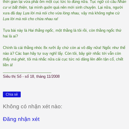
thời gian lại vừa phải ôm một cục tức to đùng nữa. Tục ngữ có câu
Nhàn
cư vi bất thiện
, tại mình
quởn
quá nên mới sinh chuyện. Lại nữa, người
xưa đã dạy
Lựa lời mà nói cho vừa lòng nhau,
vậy mà không nghe cứ
Lựa lời mà nói cho chừa nhau ra!
Tựa bài này là
Hai thằng ngốc
, một thằng là tôi rồi, còn thằng ngốc thứ
hai là ai?
Chính là cái thằng nhóc 8x rưỡi ấy chứ còn ai vô đây nữa! Ngốc như thế
nào à? Các bạn hãy tự suy nghĩ lấy. Còn tôi, bây giờ nhắc tới vẫn còn
thấy mà ghét
, tôi mà nhắc nữa cái cục tức nó dâng lên đến tận cổ, chết
liền á!
________________________
Siêu thị Số - số 18, tháng 11/2008
Chia sẻ
Không có nhận xét nào:
Đăng nhận xét