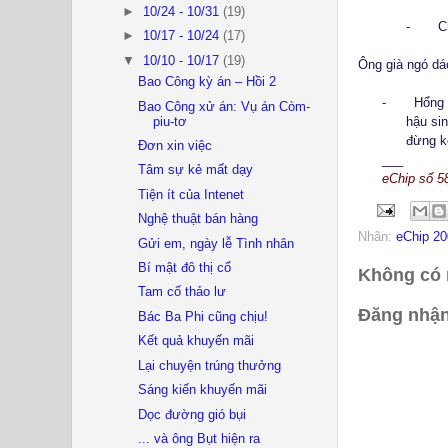
►
10/24 - 10/31
(19)
-
C
►
10/17 - 10/24
(17)
▼
10/10 - 10/17
(19)
Ông già ngó dáo
Bao Công kỳ án – Hồi 2
-
Hổng 
Bao Công xử án: Vụ án Còm-
hậu si
piu-tơ
đừng k
Đơn xin việc
___
Tâm sự kẻ mất dạy
eChip số 58
Tiện ít của Intenet
Nghệ thuật bán hàng
Nhãn:
eChip 20
Gửi em, ngày lễ Tình nhân
Bí mật đô thị cổ
Không có 
Tam cố thảo lư
Đăng nhận
Bác Ba Phi cũng chịu!
Kết quả khuyến mãi
Lại chuyện trúng thưởng
Sáng kiến khuyến mãi
Dọc đường gió bụi
... và ông Bụt hiện ra