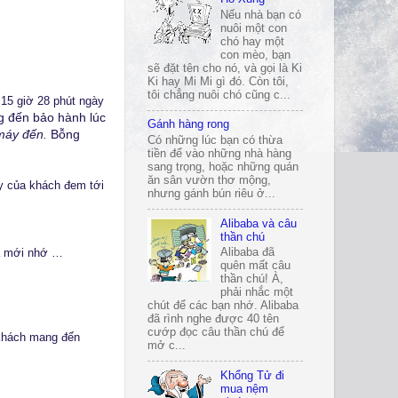
Nếu nhà bạn có
nuôi một con
chó hay một
con mèo, bạn
sẽ đặt tên cho nó, và gọi là Ki
Ki hay Mi Mi gì đó. Còn tôi,
tôi chẳng nuôi chó cũng c...
 15 giờ 28 phút ngày
 đến bảo hành lúc
Gánh hàng rong
máy đến.
Bỗng
Có những lúc bạn có thừa
tiền để vào những nhà hàng
sang trọng, hoặc những quán
ăn sân vườn thơ mộng,
y của khách đem tới
nhưng gánh bún riêu ở...
Alibaba và câu
thần chú
Alibaba đã
ua mới nhớ …
quên mất câu
thần chú! À,
phải nhắc một
chút để các bạn nhớ. Alibaba
đã rình nghe được 40 tên
cướp đọc câu thần chú để
khách mang đến
mở c...
Khổng Tử đi
mua nệm