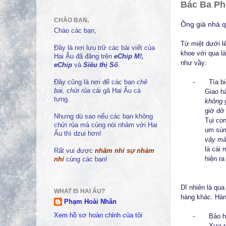
Bác Ba Ph
CHÀO BẠN,
Ông già nhà q
Chào các bạn,
Từ miệt dưới l
Đây là nơi lưu trữ các bài viết của
khoe với qua l
Hai Ẩu đã đăng trên
eChip M!,
như vầy:
eChip
và
Siêu thị Số
.
-
Tía b
Đây cũng là nơi để các bạn
chê
bai, chửi rủa
cái gã Hai Ẩu cà
Giao hà
tưng.
không 
giờ dở 
Nhưng dù sao nếu các bạn không
Tụi con
chửi rủa mà cùng nói nhảm với Hai
um sùm
Ẩu thì dzui hơn!
vậy mà 
là cái
Rất vui được
nhâm nhi sự nhảm
hiện ra
nhí
cùng các bạn!
Dĩ nhiên là qu
WHAT IS HAI ẨU?
hàng khác. Hàn
Phạm Hoài Nhân
Xem hồ sơ hoàn chỉnh của tôi
-
Bảo h
-
Xưa r