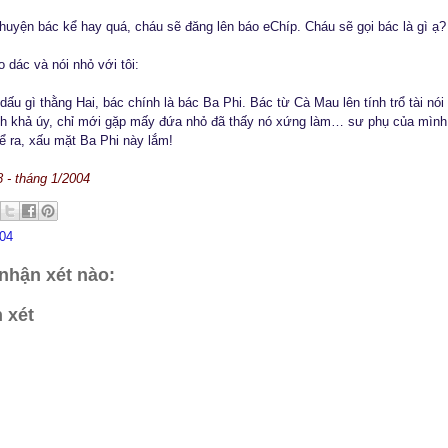
huyện bác kể hay quá, cháu sẽ đăng lên báo eChíp. Cháu sẽ gọi bác là gì ạ?
 dác và nói nhỏ với tôi:
dấu gì thằng Hai, bác chính là bác Ba Phi. Bác từ Cà Mau lên tính trổ tài nói
nh khả úy, chỉ mới gặp mấy đứa nhỏ đã thấy nó xứng làm… sư phụ của mình 
ể ra, xấu mặt Ba Phi này lắm!
 - tháng 1/2004
04
nhận xét nào:
 xét