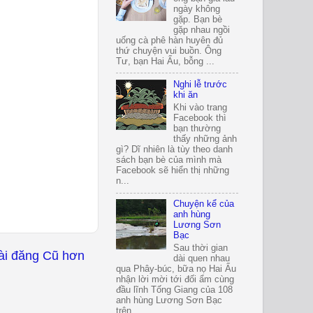
ngày không
gặp. Bạn bè
gặp nhau ngồi
uống cà phê hàn huyên đủ
thứ chuyện vui buồn. Ông
Tư, bạn Hai Ẩu, bỗng ...
Nghi lễ trước
khi ăn
Khi vào trang
Facebook thì
bạn thường
thấy những ảnh
gì? Dĩ nhiên là tùy theo danh
sách bạn bè của mình mà
Facebook sẽ hiển thị những
n...
Chuyện kể của
anh hùng
Lương Sơn
Bạc
Sau thời gian
ài đăng Cũ hơn
dài quen nhau
qua Phây-búc, bữa nọ Hai Ẩu
nhận lời mời tới đối ẩm cùng
đầu lĩnh Tống Giang của 108
anh hùng Lương Sơn Bạc
trên...