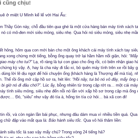
i cũng chịu!
uê ở miệt U Minh kể lể với Hai Ẩu:
ên Thầy Gòn này, chỗ đầu tiên
qua
ghé là một cửa hàng bán máy tính xách t
à nó có mô-đen mới siêu mỏng, siêu nhẹ. Qua hỏi nó siêu mỏng, siêu nhẹ mầ
iết hông, hôm qua con mới bán cho một ông khách cái máy tính xách tay siê
ng xong chừng một tiếng, bỗng ổng quay trở lại hầm hầm nổi giận, hỏi: “
Mấy 
giao máy cho tui?”
Lạ, rõ ràng là tụi con giao cho ổng rồi, có biên nhận giao 
chứng kỳ vậy. Ạ, hay là cha này đi tắc-xi, bỏ quên máy tính trên xe rồi bây g
 dùng lời lẽ dịu ngọt để hỏi chuyện ổng (khách hàng là Thượng đế mà tía), n
. Thế rồi ổng mở cặp hồ sơ ra, hét lên:
“Hồi nãy, tui bỏ nó vô đây, mấy ông 
bi giờ nó đi đâu chớ?”
. Lúc ấy, bỗng nhiên từ trong cặp rớt ra… một cái máy 
 máy tính siêu mỏng, siêu nhẹ đến nỗi nó lẫn với xấp hồ sơ trong cặp mà ổng
 được… Đó, “siêu” như vậy đó tía à, hổng tin tía cứ hỏi… bà xã con đi!
a tin rồi, và còn ngàn lần bái phục, nhưng đâu dám mua vì nhiều tiền quá. Q
g chữ đập vào mắt qua là:
Bảo hành siêu tốc.
Qua vô hỏi thăm liền:
ành siêu tốc là sao vậy mấy chú? Trong vòng 24 tiếng hả?
ồi tía ơi, như vậy sao kêu bằng siêu tốc?