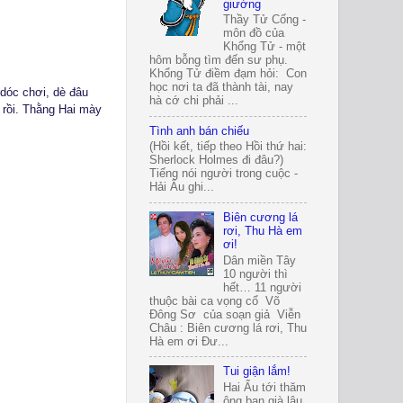
giường
Thầy Tử Cống -
môn đồ của
Khổng Tử - một
hôm bỗng tìm đến sư phụ.
Khổng Tử điềm đạm hỏi: Con
học nơi ta đã thành tài, nay
 dóc chơi, dè đâu
hà cớ chi phải ...
rồi. Thằng Hai mày
Tình anh bán chiếu
(Hồi kết, tiếp theo Hồi thứ hai:
Sherlock Holmes đi đâu?)
Tiếng nói người trong cuộc -
Hải Âu ghi...
Biên cương lá
rơi, Thu Hà em
ơi!
Dân miền Tây
10 người thì
hết… 11 người
thuộc bài ca vọng cổ Võ
Đông Sơ của soạn giả Viễn
Châu : Biên cương lá rơi, Thu
Hà em ơi Đư...
Tui giận lắm!
Hai Ẩu tới thăm
ông bạn già lâu