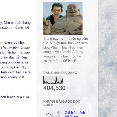
ay. Chú em bán hàng
n sao thì nó mới kể
Trang này hơi... thiếu nghiêm
u-mỏng-siêu-nhẹ.
túc. Vì vậy mời bạn vào xem
cha lấy tiền rồi sao
blog Phạm Hoài Nhân (tên
cúng cơm của Hai Ẩu), hy
hàng hẳn hoi mà, sao
vọng sẽ... nghiêm túc hơn
iờ tới đây bắt đền.
được một chút! Hi hi!
hưng ổng vẫn la lối
có chứng kiến đó,
tính xách tay. Té ra
DẤU CHÂN ĐỊA ĐÀNG
 cũng không phát
404,530
ua bèn bước qua cửa
NHỮNG BÀI ĐƯỢC ĐỌC
NHIỀU
Giã biệt Lệnh
Hồ Xung