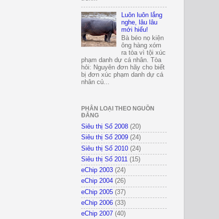
Luôn luôn lắng
nghe, lâu lâu
mới hiểu!
Bà béo nọ kiện
ông hàng xóm
ra tòa vì tội xúc
phạm danh dự cá nhân. Tòa
hỏi: Nguyên đơn hãy cho biết
bị đơn xúc phạm danh dự cá
nhân củ...
PHÂN LOẠI THEO NGUỒN
ĐĂNG
Siêu thị Số 2008
(20)
Siêu thị Số 2009
(24)
Siêu thị Số 2010
(24)
Siêu thị Số 2011
(15)
eChip 2003
(24)
eChip 2004
(26)
eChip 2005
(37)
eChip 2006
(33)
eChip 2007
(40)