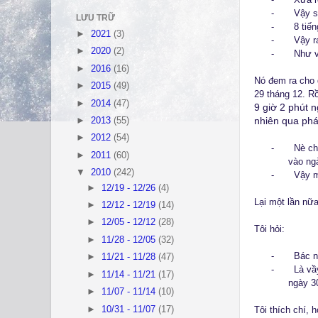
-
Vậy s
LƯU TRỮ
-
8 tiế
►
2021
(3)
-
Vậy 
►
2020
(2)
-
Như 
►
2016
(16)
Nó đem ra cho 
►
2015
(49)
29 tháng 12. Rồ
►
2014
(47)
9 giờ 2 phút 
nhiên qua phát
►
2013
(55)
►
2012
(54)
-
Nè ch
►
2011
(60)
vào ng
▼
2010
(242)
-
Vậy m
►
12/19 - 12/26
(4)
Lại một lần nữ
►
12/12 - 12/19
(14)
►
12/05 - 12/12
(28)
Tôi hỏi:
►
11/28 - 12/05
(32)
-
Bác n
►
11/21 - 11/28
(47)
-
Là vầ
►
11/14 - 11/21
(17)
ngày 3
►
11/07 - 11/14
(10)
►
10/31 - 11/07
(17)
Tôi thích chí, 