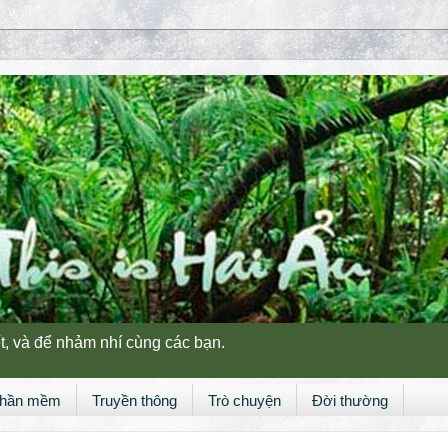
t, và để nhảm nhí cùng các bạn.
hần mềm
Truyền thông
Trò chuyện
Đời thường