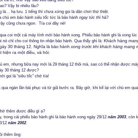
ao? Vậy bi nhiêu lâu?
ng là… hạ lưu. 1 tiếng thì chưa xứng gọi là dân chơi thứ thiệt.
ra chú em
bảo hành siêu tốc
tức là bảo hành
ngay tức thì
hả?
vậy cũng chưa
ngon.
Tía coi đây nè!
qua coi một cái máy tính mới bảo hành xong. Phiếu bảo hành ghi là xong lúc
Khách hàng mang
i nó chỉ cho coi thông tin nhận bảo hành. Qua thấy ghi là:
ngày 30 tháng 12. Nghĩa là bảo hành
xong trước khi khách hàng mang 
 hiện ra một điều, và hỏi:
ú em, nhưng bữa nay mới là 29 tháng 12 thôi mà, sao có thể nhận được má
ày 30 tháng 12 được?
ới gọi là “siêu tốc” chớ tía!
a qua ngàn lần bái phục và từ giã bước ra. Bây giờ, khi kể lại với chú em q
hớ thêm được điều gì ạ?
y, trong cái phiếu bảo hành ghi là bảo hành xong ngày 29/12
năm 2003
, còn 
0/12
năm 2002
.
hỏi thêm ông: