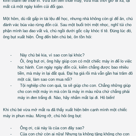
kinh thành để thuê in. Vừa tốn tiền thuê máy, vừa mất thời giờ đi xa, lại
mất cả một ngày kiếm củi đổi gạo.
Một hôm, dù rất gấp in tài lệu để học, nhưng nhà không còn gì để ăn, chú
đành vác búa vào rừng đốn củi. Sau một buổi trời mệt nhọc, nghĩ tủi cho
phận mình lao đao vất vả, chú ngồi dưới gốc cây khóc tỉ tê. Đúng lúc đó,
ông bụt xuất hiện. Ông đến bên chú bé, ôn tồn hỏi:
-
Này chú bé kia, vì sao con lại khóc?
-
Ôi, ông bụt ơi, ông hãy giúp con có một chiếc máy in để lo việc
học hành. Con ngày ngày đốn củi, kiếm chẳng được bao nhiêu
tiền, mà máy in lại đắt quá. Đại hạ giá rồi mà vẫn gần hai trăm đô
một cái, làm sao con mua nổi?
-
Tội nghiệp cho con quá, ta sẽ giúp cho con. Chẳng những giúp
cho con một máy in mà còn là máy in màu nữa chứ chẳng phải
máy in đen trắng đi. Nào, hãy nhắm mắt lại đi. Hô biến!
Khi chú bé vừa mở mắt ra đã thấy xuất hiện bên cạnh mình một chiếc
máy in phun màu. Mừng rỡ, chú hỏi ông bụt:
-
Ông ơi, cái này là của con đây sao?
-
Của con chứ còn ai nữa! Nhưng ta không tặng không cho con