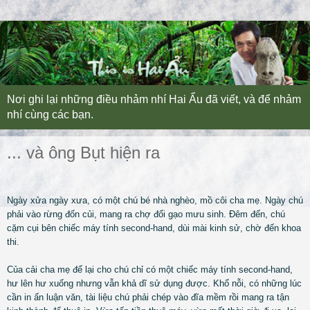
Nơi ghi lại những điều nhảm nhí Hai Ẩu đã viết, và để nhảm
nhí cùng các bạn.
... và ông Bụt hiện ra
Ngày xửa ngày x
ư
a, có một chú bé nhà nghèo, mồ côi cha mẹ. Ngày chú
phải vào rừng đốn củi, mang ra chợ đổi gạo m
ư
u sinh. Đêm đến, chú
cặm cụi bên chiếc máy tính second-hand, dùi mài kinh sử, chờ đến khoa
thi.
Của cải cha mẹ để lại cho chú chỉ có một chiếc máy tính second-hand,
hư lên hư xuống nhưng vẫn khả dĩ sử dụng được. Khổ nỗi, có những lúc
cần in ấn luận văn, tài liệu chú phải chép vào đĩa mềm rồi mang ra tận