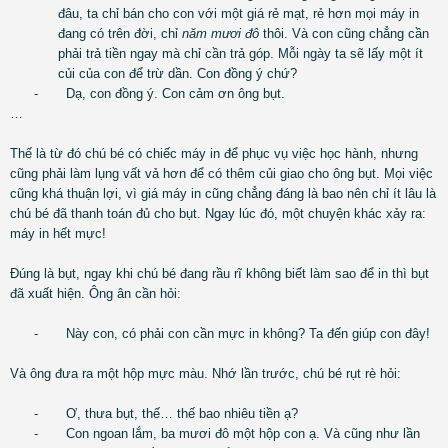
đâu, ta chỉ bán cho con với một giá rẻ mạt, rẻ hơn mọi máy in
đang có trên đời, chỉ
năm mươi đô
thôi. Và con cũng chẳng cần
phải trả tiền ngay mà chỉ cần trả góp. Mỗi ngày ta sẽ lấy một ít
củi của con để trừ dần. Con đồng ý chứ?
-
Dạ, con đồng ý. Con cảm ơn ông bụt.
…
Thế là từ đó chú bé có chiếc máy in để phục vụ việc học hành, nhưng
cũng phải làm lụng vất vả hơn để có thêm củi giao cho ông bụt. Mọi việc
cũng khá thuận lợi, vì giá máy in cũng chẳng đáng là bao nên chỉ ít lâu là
chú bé đã thanh toán đủ cho bụt. Ngay lúc đó, một chuyện khác xảy ra:
máy in hết mực!
Đúng là bụt, ngay khi chú bé đang rầu rĩ không biết làm sao để in thì bụt
đã xuất hiện. Ông ân cần hỏi:
-
Này con, có phải con cần mực in không? Ta đến giúp con đây!
Và ông đưa ra một hộp mực màu. Nhớ lần trước, chú bé rụt rè hỏi:
-
Ơ, thưa bụt, thế… thế bao nhiêu tiền ạ?
-
Con ngoan lắm, ba mươi đô một hộp con ạ. Và cũng như lần