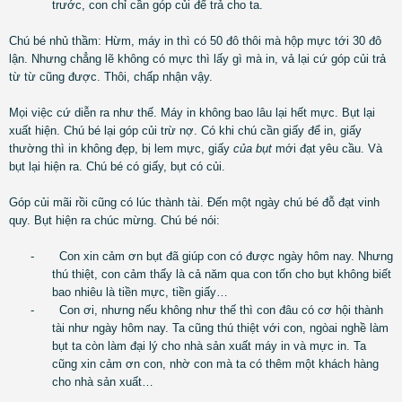
trước, con chỉ cần góp củi để trả cho ta.
Chú bé nhủ thầm: Hừm, máy in thì có 50 đô thôi mà hộp mực tới 30 đô
lận. Nhưng chẳng lẽ không có mực thì lấy gì mà in, vả lại cứ góp củi trả
từ từ cũng được. Thôi, chấp nhận vậy.
Mọi việc cứ diễn ra như thế. Máy in không bao lâu lại hết mực. Bụt lại
xuất hiện. Chú bé lại góp củi trừ nợ. Có khi chú cần giấy để in, giấy
thường thì in không đẹp, bị lem mực, giấy
của bụt
mới đạt yêu cầu. Và
bụt lại hiện ra. Chú bé có giấy, bụt có củi.
Góp củi mãi rồi cũng có lúc thành tài. Đến một ngày chú bé đỗ đạt vinh
quy. Bụt hiện ra chúc mừng. Chú bé nói:
-
Con xin cảm ơn bụt đã giúp con có được ngày hôm nay. Nhưng
thú thiệt, con cảm thấy là cả năm qua con tốn cho bụt không biết
bao nhiêu là tiền mực, tiền giấy…
-
Con ơi, nhưng nếu không như thế thì con đâu có cơ hội thành
tài như ngày hôm nay. Ta cũng thú thiệt với con, ngòai nghề làm
bụt ta còn làm đại lý cho nhà sản xuất máy in và mực in. Ta
cũng xin cảm ơn con, nhờ con mà ta có thêm một khách hàng
cho nhà sản xuất…
…