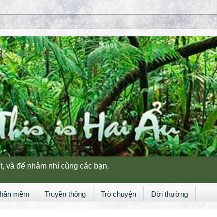
t, và để nhảm nhí cùng các bạn.
hần mềm
Truyền thông
Trò chuyện
Đời thường