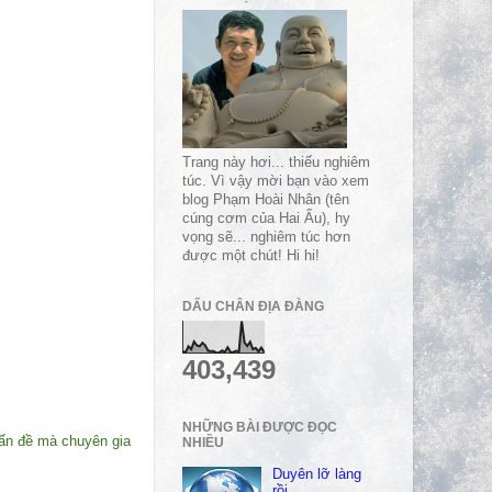
Trang này hơi... thiếu nghiêm
túc. Vì vậy mời bạn vào xem
blog Phạm Hoài Nhân (tên
cúng cơm của Hai Ẩu), hy
vọng sẽ... nghiêm túc hơn
được một chút! Hi hi!
DẤU CHÂN ĐỊA ĐÀNG
403,439
NHỮNG BÀI ĐƯỢC ĐỌC
vấn đề mà chuyên gia
NHIỀU
Duyên lỡ làng
rồi…