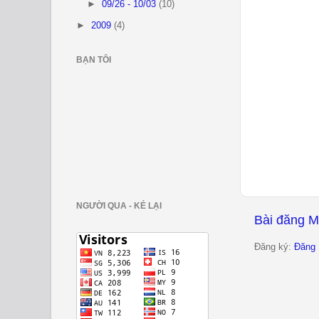
►
09/26 - 10/03
(10)
►
2009
(4)
BẠN TÔI
NGƯỜI QUA - KẺ LẠI
Bài đăng M
Đăng ký:
Đăng 