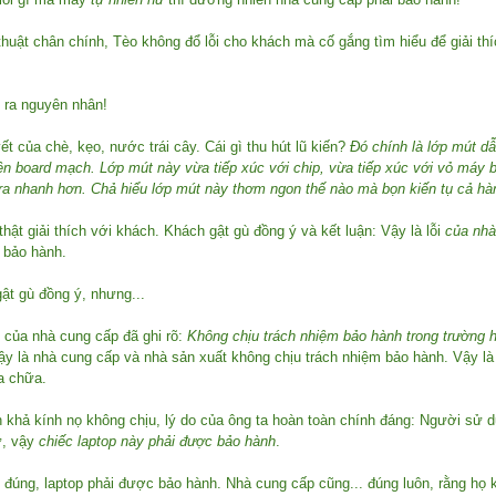
thuật chân chính, Tèo không đổ lỗi cho khách mà cố gắng tìm hiểu để giải t
 ra nguyên nhân!
t của chè, kẹo, nước trái cây. Cái gì thu hút lũ kiến?
Đó chính là lớp mút dẫ
rên board mạch. Lớp mút này vừa tiếp xúc với chip, vừa tiếp xúc với vỏ máy 
 ra nhanh hơn. Chả hiểu lớp mút này thơm ngon thế nào mà bọn kiến tụ cả hàn
hật giải thích với khách. Khách gật gù đồng ý và kết luận: Vậy là lỗi
của nhà
 bảo hành.
ật gù đồng ý, nhưng...
 của nhà cung cấp đã ghi rõ:
Không chịu trách nhiệm bảo hành trong trường
y là nhà cung cấp và nhà sản xuất không chịu trách nhiệm bảo hành. Vậy là
ửa chữa.
 khả kính nọ không chịu, lý do của ông ta hoàn toàn chính đáng: Người sử d
ư, vậy
chiếc laptop này phải được bảo hành
.
 đúng, laptop phải được bảo hành. Nhà cung cấp cũng... đúng luôn, rằng họ 