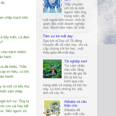
 đó.
Tiếp chuyện
với tôi là một
người đàn ông
trung niên, độ
 làm chập mạch trên
tuổi ngoài bốn mươi. Anh là
giám đốc một doanh nghiệp
nhỏ. Mười lăm năm rồi Việt...
Tâm sự kẻ mất dạy
cả bầy kiến, cả đám
Sau khi eChíp số 76 đăng
p?
chuyên đề về việc học, thi và
cấp chứng chỉ tin học, một
 chịu trách nhiệm
thầy-giáo-đã-mất-dạy...
ảo hành.
Tội nghiệp sen!
Tui cảm nhận
ra đã nhiều. Thằn
sâu sắc rằng
cáp tín hiệu, có khi
mình đã già rồi.
bảo hành!
Đó là khi tui
lướt qua các
trang web và mạng xã hội lúc
 là một cô tiểu thư
này. Lủ khủ những tin, bài,
 kiến xâm nhập.
ảnh về các th...
gài lịch sự. Ông ta
Alibaba và câu
thần chú
cho con cái hay bất
Alibaba đã
i hư. Nếu người sử
quên mất câu