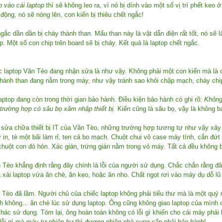
 vào cái laptop
thì sẽ không leo ra, vì nó bị dính vào một số vị trí phết keo ở
 động, nó sẽ nóng lên, con kiến bị thiêu chết ngắc!
gắc dần dần bị cháy thành than. Mẩu than này là vật dẫn điện rất tốt, nó sẽ
p. Một số con chip trên board sẽ bị cháy. Kết quả là laptop chết ngắc.
ếc laptop Văn Tèo đang nhận sửa là như vậy. Không phải một con kiến mà là 
thành than đang nằm trong máy, như vậy tránh sao khỏi chập mạch, cháy chi
 laptop đang còn trong thời gian bảo hành. Điều kiện bảo hành có ghi rõ:
Không
trường hợp có sâu bọ xâm nhập thiết bị.
Kiến cũng là sâu bọ, vậy là không b
 sửa chữa thiết bị IT của Văn Tèo, những trường hợp tương tự như vậy xảy 
 in, tè một bãi làm rỉ, ten cả bo mạch. Chuột chui vô case máy tính, cắn đứt 
 chuột con đỏ hỏn. Xác gián, trứng gián nằm trong vỏ máy. Tất cả đều không 
Tèo khẳng định rằng đây chính là lỗi của người sử dụng. Chắc chắn rằng đây
 xài laptop vừa ăn chè, ăn kẹo, hoặc ăn nho. Chất ngọt rơi vào máy dụ dỗ lũ
Tèo đã lầm. Người chủ của chiếc laptop không phải tiểu thư mà là một quý n
h không... ăn chè lúc sử dụng laptop. Ông cũng không giao laptop của mình 
hác sử dụng. Tóm lại, ông hoàn toàn không có lỗi gì khiến cho cái máy phả
lỗi gì mà máy
tự nhiên hư
thì đương nhiên nhà cung cấp phải bảo hành!