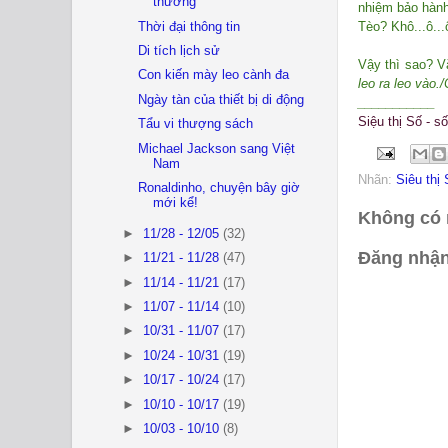
thương
nhiệm bảo hành,
Tèo? Khô...ô...
Thời đại thông tin
Di tích lịch sử
Vậy thì sao? V
Con kiến mày leo cành đa
leo ra leo vào.
Ngày tàn của thiết bị di động
___________
Siệu thị Số - s
Tẩu vi thượng sách
Michael Jackson sang Việt
Nam
Nhãn:
Siêu thị
Ronaldinho, chuyện bây giờ
mới kể!
Không có 
►
11/28 - 12/05
(32)
Đăng nhận
►
11/21 - 11/28
(47)
►
11/14 - 11/21
(17)
►
11/07 - 11/14
(10)
►
10/31 - 11/07
(17)
►
10/24 - 10/31
(19)
►
10/17 - 10/24
(17)
►
10/10 - 10/17
(19)
►
10/03 - 10/10
(8)