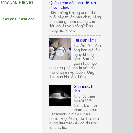
hành? Chả lẽ là Văn
Quảng cáo đâu phải dễ xơi
như... cháo
Hãy tưởng tượng xem, thời
buổi này muốn bán chạy hàng
./Leo phải cành cộc,
mà không thèm quảng cáo,
liệu có được không? Bán
hàng mà khô...
Tui giận lắm!
Hai Ẩu tới thăm
ông bạn già lâu
ngày không
gặp. Bạn bè
gặp nhau ngồi
uống cà phê hàn huyên đủ
thứ chuyện vui buồn. Ông
Tư, bạn Hai Ẩu, bỗng ...
Gần mực thì
đen
Như 30 triệu
người Việt
Nam, Ba Trợn
tham gia chơi
Facebook. Như 41 triệu
người Việt Nam, Ba Trợn sử
dụng Internet để đọc tin tức
và các loạ...