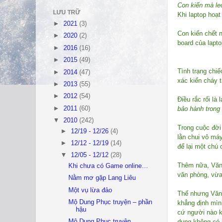
Con kiến mà leo
LƯU TRỮ
Khi laptop hoạt
►
2021
(3)
Con kiến chết n
►
2020
(2)
board của lapto
►
2016
(16)
►
2015
(49)
Tình trạng chi
►
2014
(47)
xác kiến cháy 
►
2013
(55)
►
2012
(54)
Điều rắc rối là
►
2011
(60)
bảo hành trong 
▼
2010
(242)
Trong cuộc đời
►
12/19 - 12/26
(4)
lằn chui vô máy
►
12/12 - 12/19
(14)
để lại một chú
▼
12/05 - 12/12
(28)
Thêm nữa, Văn 
Khi chưa có Game online…
văn phòng, vừa
Nằm mơ gặp Lang Liêu
Một vụ lừa đảo
Thế nhưng Văn 
Mộ Dung Phục truyện – phần
khẳng định mìn
hậu
cứ người nào k
dụng không có 
Mộ Dung Phục truyện