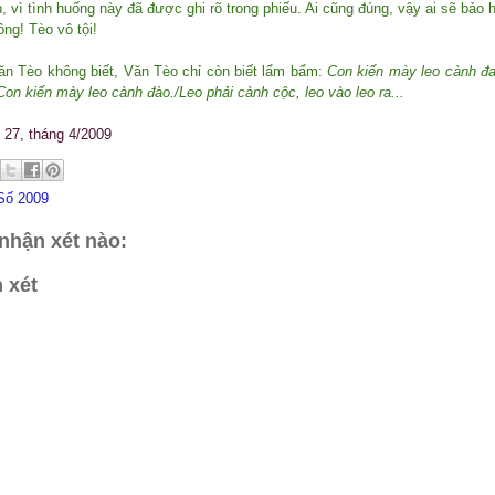
 vì tình huống này đã được ghi rõ trong phiếu. Ai cũng đúng, vậy ai sẽ bảo 
ông! Tèo vô tội!
ăn Tèo không biết, Văn Tèo chỉ còn biết lẩm bẩm:
Con kiến mày leo cành đa
/Con kiến mày leo cành đào./Leo phải cành cộc, leo vào leo ra...
ố 27, tháng 4/2009
 Số 2009
nhận xét nào:
 xét