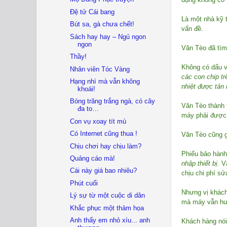
Đệ tử Cái bang
Là một nhà kỹ 
Bút sa, gà chưa chết!
vấn đề.
Sách hay hay – Ngủ ngon
ngon
Văn Tèo đã tìm
Thầy!
Không có dấu vế
Nhân viên Tóc Vàng
các con chip t
Hạng nhì mà vẫn không
nhiệt được tản
khoái!
Bóng trăng trắng ngà, có cây
Văn Tèo thành t
đa to…
máy phải được
Con vụ xoay tít mù
Có Internet cũng thua !
Văn Tèo cũng g
Chịu chơi hay chịu làm?
Phiếu bảo hành
Quảng cáo mà!
nhập thiết bị.
Vậ
Cái này giá bao nhiêu?
chịu chi phí s
Phút cuối
Nhưng vị khách
Lý sự từ một cuộc di dân
mà máy vẫn h
Khắc phục một thảm họa
Anh thấy em nhỏ xíu... anh
Khách hàng nói