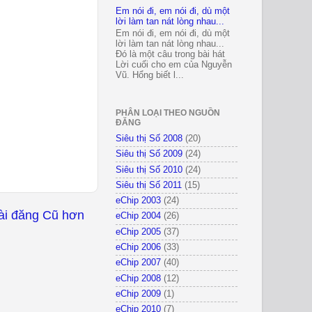
Em nói đi, em nói đi, dù một
lời làm tan nát lòng nhau...
Em nói đi, em nói đi, dù một
lời làm tan nát lòng nhau...
Đó là một câu trong bài hát
Lời cuối cho em của Nguyễn
Vũ. Hổng biết l...
PHÂN LOẠI THEO NGUỒN
ĐĂNG
Siêu thị Số 2008
(20)
Siêu thị Số 2009
(24)
Siêu thị Số 2010
(24)
Siêu thị Số 2011
(15)
eChip 2003
(24)
ài đăng Cũ hơn
eChip 2004
(26)
eChip 2005
(37)
eChip 2006
(33)
eChip 2007
(40)
eChip 2008
(12)
eChip 2009
(1)
eChip 2010
(7)