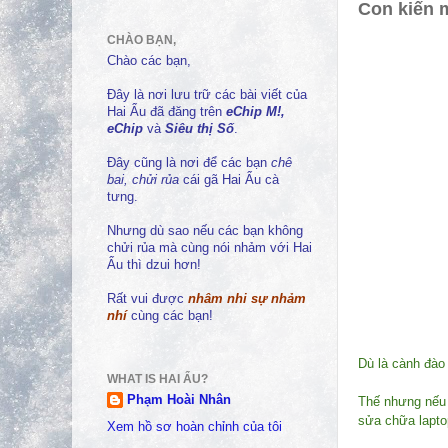
Con kiến 
CHÀO BẠN,
Chào các bạn,
Đây là nơi lưu trữ các bài viết của
Hai Ẩu đã đăng trên
eChip M!,
eChip
và
Siêu thị Số
.
Đây cũng là nơi để các bạn
chê
bai, chửi rủa
cái gã Hai Ẩu cà
tưng.
Nhưng dù sao nếu các bạn không
chửi rủa mà cùng nói nhảm với Hai
Ẩu thì dzui hơn!
Rất vui được
nhâm nhi sự nhảm
nhí
cùng các bạn!
Dù là cành đào h
WHAT IS HAI ẨU?
Phạm Hoài Nhân
Thế nhưng nế
sửa chữa lapto
Xem hồ sơ hoàn chỉnh của tôi