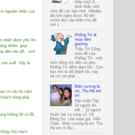
thần chú! À,
phải nhắc một
chút để các bạn nhớ. Alibaba
hích nguyên nhân của
đã rình nghe được 40 tên
cướp đọc câu thần chú để
mở c...
Khổng Tử đi
mua nệm
n nhiệt được phủ lên
giường
bằng nhôm, giúp
Thầy Tử Cống -
g đàn vào để... xơi!
môn đồ của
Khổng Tử - một
 sản xuất
. Vậy là
hôm bỗng tìm đến sư phụ.
Khổng Tử điềm đạm hỏi: Con
học nơi ta đã thành tài, nay
hà cớ chi phải ...
Biên cương lá
rơi, Thu Hà em
 hợp có sâu bọ xâm
ơi!
 khách hàng phải
Dân miền Tây
10 người thì
hết… 11 người
ụng không hề có lỗi,
thuộc bài ca vọng cổ Võ
Đông Sơ của soạn giả Viễn
Châu : Biên cương lá rơi, Thu
Hà em ơi Đư...
không chịu trách