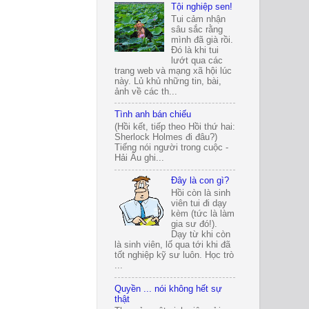
Tội nghiệp sen!
Tui cảm nhận
sâu sắc rằng
mình đã già rồi.
Đó là khi tui
lướt qua các
trang web và mạng xã hội lúc
này. Lủ khủ những tin, bài,
ảnh về các th...
Tình anh bán chiếu
(Hồi kết, tiếp theo Hồi thứ hai:
Sherlock Holmes đi đâu?)
Tiếng nói người trong cuộc -
Hải Âu ghi...
Đây là con gì?
Hồi còn là sinh
viên tui đi dạy
kèm (tức là làm
gia sư đó!).
Dạy từ khi còn
là sinh viên, lố qua tới khi đã
tốt nghiệp kỹ sư luôn. Học trò
...
Quyền ... nói không hết sự
thật