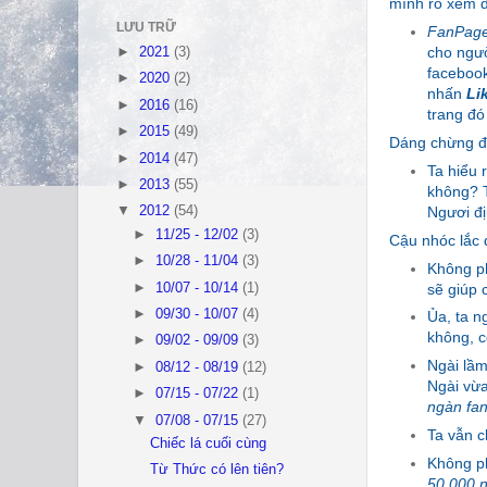
mình rõ xem đ
LƯU TRỮ
FanPag
cho ngườ
►
2021
(3)
facebook
►
2020
(2)
nhấn
Li
►
2016
(16)
trang đó
►
2015
(49)
Dáng chừng đã
►
2014
(47)
Ta hiểu 
►
2013
(55)
không? T
Ngươi đị
▼
2012
(54)
►
11/25 - 12/02
(3)
Cậu nhóc lắc
►
10/28 - 11/04
(3)
Không ph
sẽ giúp
►
10/07 - 10/14
(1)
►
09/30 - 10/07
(4)
Ủa, ta n
không, c
►
09/02 - 09/09
(3)
Ngài lầm
►
08/12 - 08/19
(12)
Ngài vừa
►
07/15 - 07/22
(1)
ngàn fa
▼
07/08 - 07/15
(27)
Ta vẫn c
Chiếc lá cuối cùng
Không p
Từ Thức có lên tiên?
50.000 