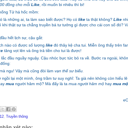
00 đồng cho mỗi
Like
, rồi muốn bi nhiêu thì bi!
Khổng Tử há hốc mồm:
 là những ai, ta làm sao biết được? Họ có
like
ta thật không?
Like
nhi
ì khi thật sự ta chẳng truyền bá tư tưởng gì được cho cái con số đó? Vả
ầu hết lịch sự, cậu gắt:
ch nào có được số lượng
like
đó thây kệ cha tui. Miễn ông thấy trên f
ke
tăng vọt lên và ông trả tiền cho tui là được!
lắc đầu nguầy nguậy. Cậu nhóc bực tức bỏ ra về. Bước ra ngoài, khôn
 đổng:
 mà ngu! Vậy mà cũng đòi làm
vạn thế sư biểu.
ngồi lại một mình, ông trầm tư suy nghĩ: Ta già nên không còn hiểu l
hay
mua
người hâm mộ? Mà đấy là ta
mua người hâm mộ
hay
mua mộ
eC
12
,
Truyền thông
nhận xét nào: