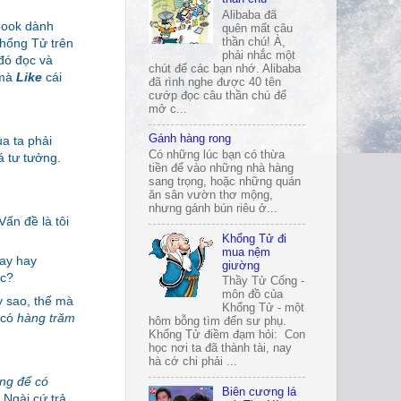
Alibaba đã
book dành
quên mất câu
thần chú! À,
Khổng Tử trên
phải nhắc một
 đó đọc và
chút để các bạn nhớ. Alibaba
 mà
Like
cái
đã rình nghe được 40 tên
cướp đọc câu thần chú để
mở c...
Gánh hàng rong
ủa ta phải
Có những lúc bạn có thừa
á tư tưởng.
tiền để vào những nhà hàng
sang trọng, hoặc những quán
ăn sân vườn thơ mộng,
nhưng gánh bún riêu ở...
ấn đề là tôi
Khổng Tử đi
mua nệm
hay hay
giường
ợc?
Thầy Tử Cống -
môn đồ của
y sao, thế mà
Khổng Tử - một
 có
hàng trăm
hôm bỗng tìm đến sư phụ.
Khổng Tử điềm đạm hỏi: Con
học nơi ta đã thành tài, nay
hà cớ chi phải ...
ồng để có
Biên cương lá
 Ngài cứ trả