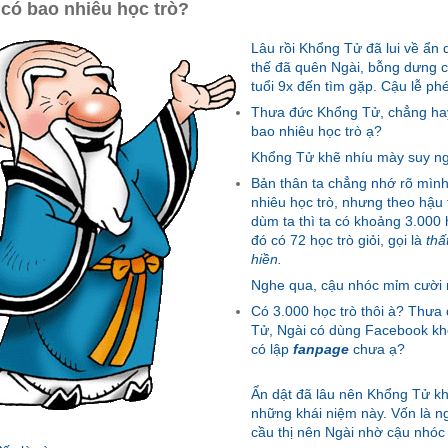
có bao nhiêu học trò?
Lâu rồi Khổng Tử đã lui về ẩn
thế đã quên Ngài, bỗng dưng 
tuổi 9x đến tìm gặp. Cậu lễ phé
Thưa đức Khổng Tử, chẳng ha
bao nhiêu học trò ạ?
Khổng Tử khẽ nhíu mày suy nghĩ,
Bản thân ta chẳng nhớ rõ mìn
nhiêu học trò, nhưng theo hậu
dùm ta thì ta có khoảng 3.000 h
đó có 72 học trò giỏi, gọi là
thấ
hiền.
Nghe qua, cậu nhóc mỉm cười 
Có 3.000 học trò thôi à? Thưa
Tử, Ngài có dùng Facebook kh
có lập
fanpage
chưa ạ?
Ẩn dật đã lâu nên Khổng Tử k
những khái niệm này. Vốn là n
cầu thị nên Ngài nhờ cậu nhóc 