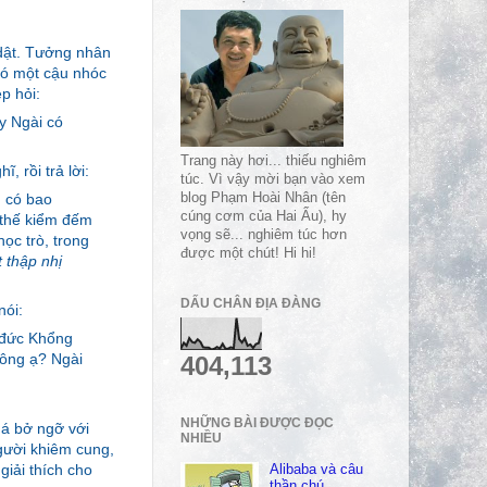
 dật. Tưởng nhân
có một cậu nhóc
p hỏi:
y Ngài có
Trang này hơi... thiếu nghiêm
 rồi trả lời:
túc. Vì vậy mời bạn vào xem
h có bao
blog Phạm Hoài Nhân (tên
cúng cơm của Hai Ẩu), hy
 thế kiểm đếm
vọng sẽ... nghiêm túc hơn
ọc trò, trong
được một chút! Hi hi!
t thập nhị
DẤU CHÂN ĐỊA ĐÀNG
nói:
 đức Khổng
ông ạ? Ngài
404,113
NHỮNG BÀI ĐƯỢC ĐỌC
há bở ngỡ với
NHIỀU
gười khiêm cung,
giải thích cho
Alibaba và câu
thần chú