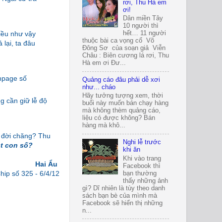
rơi, Thu Hà em
ơi!
Dân miền Tây
10 người thì
ều như vậy
hết… 11 người
thuộc bài ca vọng cổ Võ
 lại, ta đâu
Đông Sơ của soạn giả Viễn
Châu : Biên cương lá rơi, Thu
Hà em ơi Đư...
anpage số
Quảng cáo đâu phải dễ xơi
như... cháo
Hãy tưởng tượng xem, thời
g cần giữ lễ độ
buổi này muốn bán chạy hàng
mà không thèm quảng cáo,
liệu có được không? Bán
hàng mà khô...
ẽ đời chăng? Thu
Nghi lễ trước
t con số?
khi ăn
Khi vào trang
Hai Ẩu
Facebook thì
hip số 325 - 6/4/12
bạn thường
thấy những ảnh
gì? Dĩ nhiên là tùy theo danh
sách bạn bè của mình mà
Facebook sẽ hiển thị những
n...