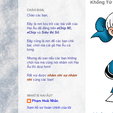
Khổng Tử 
CHÀO BẠN,
Chào các bạn,
Đây là nơi lưu trữ các bài viết của
Hai Ẩu đã đăng trên
eChip M!,
eChip
và
Siêu thị Số
.
Đây cũng là nơi để các bạn
chê
bai, chửi rủa
cái gã Hai Ẩu cà
tưng.
Nhưng dù sao nếu các bạn không
chửi rủa mà cùng nói nhảm với Hai
Ẩu thì dzui hơn!
Rất vui được
nhâm nhi sự nhảm
nhí
cùng các bạn!
WHAT IS HAI ẨU?
Phạm Hoài Nhân
Xem hồ sơ hoàn chỉnh của tôi