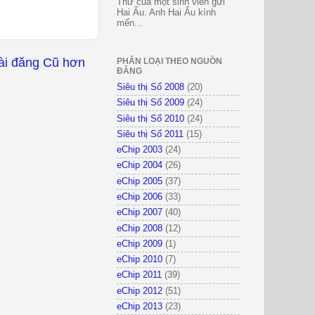
Thư của một sinh viên gửi
Hai Ẩu. Anh Hai Ẩu kính
mến...
ài đăng Cũ hơn
PHÂN LOẠI THEO NGUỒN
ĐĂNG
Siêu thị Số 2008
(20)
Siêu thị Số 2009
(24)
Siêu thị Số 2010
(24)
Siêu thị Số 2011
(15)
eChip 2003
(24)
eChip 2004
(26)
eChip 2005
(37)
eChip 2006
(33)
eChip 2007
(40)
eChip 2008
(12)
eChip 2009
(1)
eChip 2010
(7)
eChip 2011
(39)
eChip 2012
(51)
eChip 2013
(23)