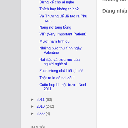
Đừng kể cho ai nghe
Thích hay không thích?
Đăng nhận
Và Thượng đế đã tạo ra Phụ
nữ...
Nặng nợ tang bồng
VIP (Very Important Patient)
Mười năm tình cũ
Những bức thư tình ngày
Valentine
Hạt đậu và ước mơ của
người nghệ sĩ
Zuckerberg chả biết gì cả!
Thật ra là có sai đâu!
Cuộc họp bí mật trước Noel
2011
►
2011
(60)
►
2010
(242)
►
2009
(4)
BẠN TÔI