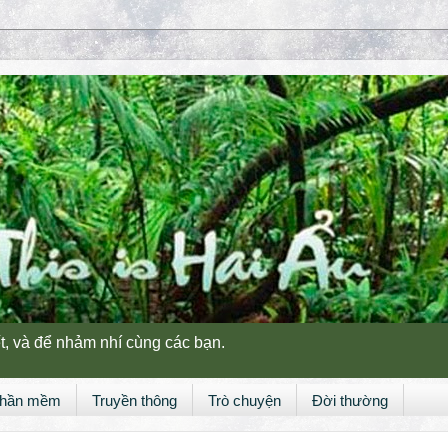
t, và để nhảm nhí cùng các bạn.
hần mềm
Truyền thông
Trò chuyện
Đời thường