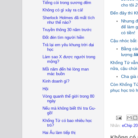
Tiếng còi trong sương đêm
cho tôi
2
Không có gì xảy ra cả!
Đến đây thì 
Sherlock Holmes đã mất tích
Nhưng đó
như thế nào?
để làm g
Truyền thông 30 năm trước
có tiền!
Đốt đèn tìm người hiền
Cậu nhóc bắt đ
Trả lại em yêu khung trời đại
Bằng cá
học
lượng
li
Làm sao X được người trong
mộng?
Khổng Tử vẫn 
nữa, cậu chửi
Mỗi năm đến hè lòng man
mác buồn
Cha già
Kinh doanh gì?
Còn Khổng Tử 
Hội
phục học trò 
Vòng quanh thế giới trong 80
ngày
Nếu mà không biết thì tra Gu-
gồ!
Khổng Tử có bao nhiêu học
trò?
Nhãn:
eChip 20
Hai Ẩu làm tiếp thị
Không có 