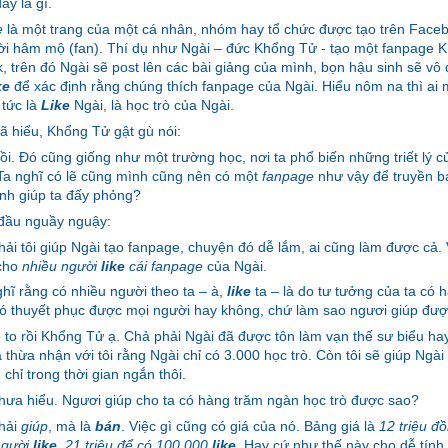
ấy là gì.
e
là một trang của một cá nhân, nhóm hay tổ chức được tạo trên Face
i hâm mộ (fan). Thí dụ như Ngài – đức Khổng Tử - tạo một fanpage 
, trên đó Ngài sẽ post lên các bài giảng của mình, bọn hậu sinh sẽ vô
ke
để xác định rằng chúng thích fanpage của Ngài. Hiểu nôm na thì ai
 tức là
Like
Ngài, là học trò của Ngài.
 hiểu, Khổng Tử gật gù nói:
rồi. Đó cũng giống như một trường học, nơi ta phổ biến những triết lý c
a nghĩ có lẽ cũng mình cũng nên có một
fanpage
như vậy để truyền b
nh giúp ta đấy phỏng?
 đầu nguầy nguậy:
ải tôi giúp Ngài tạo fanpage, chuyện đó dễ lắm, ai cũng làm được cả. V
 cho
nhiều người
like
cái fanpage
của Ngài.
ghĩ rằng có nhiều người theo ta – à,
like
ta – là do tư tưởng của ta có 
ó thuyết phục được mọi người hay không, chứ làm sao ngươi giúp đư
 to rồi Khổng Tử ạ. Chả phải Ngài đã được tôn làm vạn thế sư biểu ha
 thừa nhận với tôi rằng Ngài chỉ có 3.000 học trò. Còn tôi sẽ giúp Ngài
n
chỉ trong thời gian ngắn thôi.
hưa hiểu. Ngươi giúp cho ta có hàng trăm ngàn học trò được sao?
hải
giúp
, mà là
bán
. Việc gì cũng có giá của nó. Bảng giá là
12 triệu đ
người
like
, 21 triệu để có 100.000
like
. Hay cứ như thế này cho dễ tính,