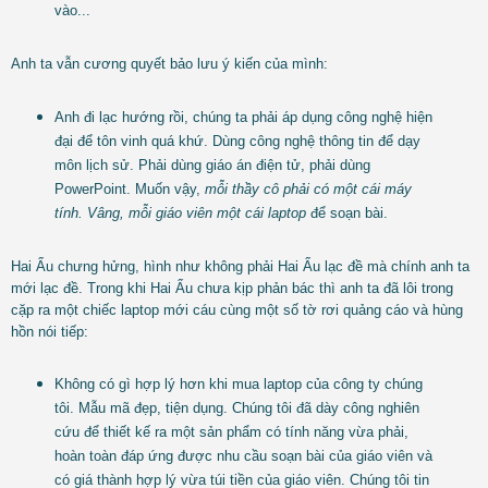
vào...
Anh ta vẫn cương quyết bảo lưu ý kiến của mình:
Anh đi lạc hướng rồi, chúng ta phải áp dụng công nghệ hiện
đại để tôn vinh quá khứ. Dùng công nghệ thông tin để dạy
môn lịch sử. Phải dùng giáo án điện tử, phải dùng
PowerPoint. Muốn vậy,
mỗi thầy cô phải có một cái máy
tính. Vâng, mỗi giáo viên một cái laptop
để soạn bài.
Hai Ẩu chưng hửng, hình như không phải Hai Ẩu lạc đề mà chính anh ta
mới lạc đề. Trong khi Hai Ẩu chưa kịp phản bác thì anh ta đã lôi trong
cặp ra một chiếc laptop mới cáu cùng một số tờ rơi quảng cáo và hùng
hồn nói tiếp:
Không có gì hợp lý hơn khi mua laptop của công ty chúng
tôi. Mẫu mã đẹp, tiện dụng. Chúng tôi đã dày công nghiên
cứu để thiết kế ra một sản phẩm có tính năng vừa phải,
hoàn toàn đáp ứng được nhu cầu soạn bài của giáo viên và
có giá thành hợp lý vừa túi tiền của giáo viên. Chúng tôi tin