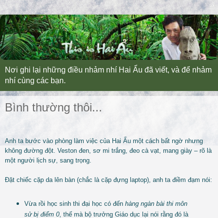
Nơi ghi lại những điều nhảm nhí Hai Ẩu đã viết, và để nhảm
nhí cùng các bạn.
Bình thường thôi...
Anh ta bước vào phòng làm việc của Hai Ẩu một cách bất ngờ nhưng
không đường đột. Veston đen, sơ mi trắng, đeo cà vạt, mang giày – rõ là
một người lịch sự, sang trọng.
Đặt chiếc cặp da lên bàn (chắc là cặp đựng laptop), anh ta điềm đạm nói:
Vừa rồi học sinh thi đại học có đến
hàng ngàn bài thi môn
sử bị điểm 0
, thế mà bộ trưởng Giáo dục lại nói rằng đó là