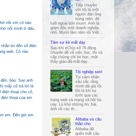
Tiếp chuyện
với tôi là một
người đàn ông
trung niên, độ
hớ nổi với cô nào
tuổi ngoài bốn mươi. Anh là
giám đốc một doanh nghiệp
 nhớ nổi mình ở đâu,
nhỏ. Mười lăm năm rồi Việt...
Tâm sự kẻ mất dạy
nhằn tin đến số điện
Sau khi eChíp số 76 đăng
rang web. Cô nào
chuyên đề về việc học, thi và
cấp chứng chỉ tin học, một
thầy-giáo-đã-mất-dạy...
Tội nghiệp sen!
Tui cảm nhận
 đến, bảo: Sao anh
sâu sắc rằng
ì mấy cổ trả lời là
mình đã già rồi.
Đó là khi tui
 điện thoại cho cổ,
lướt qua các
 điện thoại của em
trang web và mạng xã hội lúc
này. Lủ khủ những tin, bài,
ảnh về các th...
 làm em. Đến giờ em
Alibaba và câu
thần chú
Alibaba đã
quên mất câu