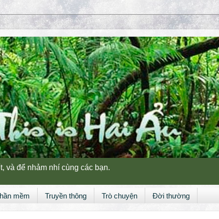
t, và để nhảm nhí cùng các bạn.
hần mềm
Truyền thông
Trò chuyện
Đời thường