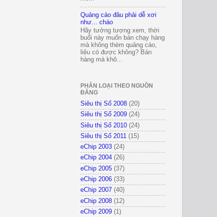
Quảng cáo đâu phải dễ xơi
như... cháo
Hãy tưởng tượng xem, thời
buổi này muốn bán chạy hàng
mà không thèm quảng cáo,
liệu có được không? Bán
hàng mà khô...
PHÂN LOẠI THEO NGUỒN
ĐĂNG
Siêu thị Số 2008
(20)
Siêu thị Số 2009
(24)
Siêu thị Số 2010
(24)
Siêu thị Số 2011
(15)
eChip 2003
(24)
eChip 2004
(26)
eChip 2005
(37)
eChip 2006
(33)
eChip 2007
(40)
eChip 2008
(12)
eChip 2009
(1)