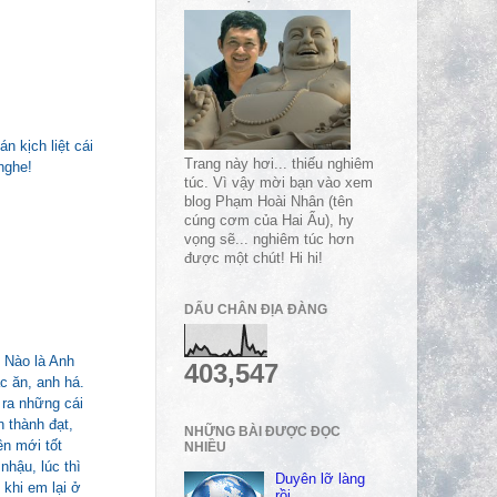
 kịch liệt cái
Trang này hơi... thiếu nghiêm
nghe!
túc. Vì vậy mời bạn vào xem
blog Phạm Hoài Nhân (tên
cúng cơm của Hai Ẩu), hy
vọng sẽ... nghiêm túc hơn
được một chút! Hi hi!
DẤU CHÂN ĐỊA ĐÀNG
 Nào là Anh
403,547
c ăn, anh há.
 ra những cái
n thành đạt,
NHỮNG BÀI ĐƯỢC ĐỌC
ên mới tốt
NHIỀU
nhậu, lúc thì
Duyên lỡ làng
 khi em lại ở
rồi…