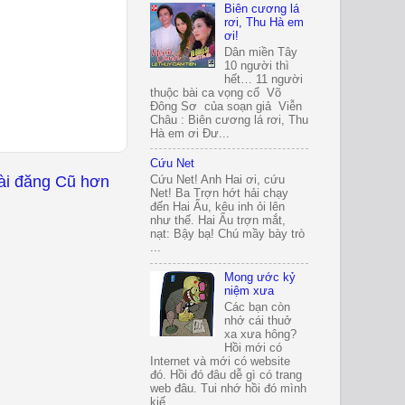
Biên cương lá
rơi, Thu Hà em
ơi!
Dân miền Tây
10 người thì
hết… 11 người
thuộc bài ca vọng cổ Võ
Đông Sơ của soạn giả Viễn
Châu : Biên cương lá rơi, Thu
Hà em ơi Đư...
Cứu Net
ài đăng Cũ hơn
Cứu Net! Anh Hai ơi, cứu
Net! Ba Trợn hớt hải chạy
đến Hai Ẩu, kêu inh ỏi lên
như thế. Hai Ẩu trợn mắt,
nạt: Bậy bạ! Chú mầy bày trò
...
Mong ước kỷ
niệm xưa
Các bạn còn
nhớ cái thuở
xa xưa hông?
Hồi mới có
Internet và mới có website
đó. Hồi đó đâu dễ gì có trang
web đâu. Tui nhớ hồi đó mình
kiế...