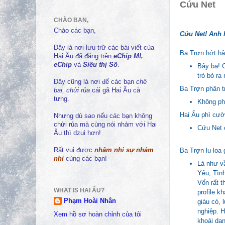
Cứu Net
CHÀO BẠN,
Chào các bạn,
Cứu Net! Anh H
Đây là nơi lưu trữ các bài viết của
Ba Trợn hớt hải
Hai Ẩu đã đăng trên
eChip M!,
eChip
và
Siêu thị Số
.
Bậy bạ! C
trò bỏ ra
Đây cũng là nơi để các bạn
chê
Ba Trợn phân t
bai, chửi rủa
cái gã Hai Ẩu cà
tưng.
Không ph
Hai Ẩu phì cườ
Nhưng dù sao nếu các bạn không
chửi rủa mà cùng nói nhảm với Hai
Cứu Net c
Ẩu thì dzui hơn!
Ba Trợn lu loa g
Rất vui được
nhâm nhi sự nhảm
nhí
cùng các bạn!
Là như v
Yêu, Tìn
Vốn rất t
WHAT IS HAI ẨU?
profile k
Phạm Hoài Nhân
giàu có, 
nghiệp. H
Xem hồ sơ hoàn chỉnh của tôi
khoái dan