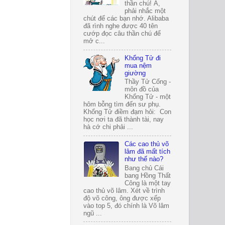
thần chú! À,
phải nhắc một
chút để các bạn nhớ. Alibaba
đã rình nghe được 40 tên
cướp đọc câu thần chú để
mở c...
Khổng Tử đi
mua nệm
giường
Thầy Tử Cống -
môn đồ của
Khổng Tử - một
hôm bỗng tìm đến sư phụ.
Khổng Tử điềm đạm hỏi: Con
học nơi ta đã thành tài, nay
hà cớ chi phải ...
Các cao thủ võ
lâm đã mất tích
như thế nào?
Bang chủ Cái
bang Hồng Thất
Công là một tay
cao thủ võ lâm. Xét về trình
độ võ công, ông được xếp
vào top 5, đó chính là Võ lâm
ngũ ...