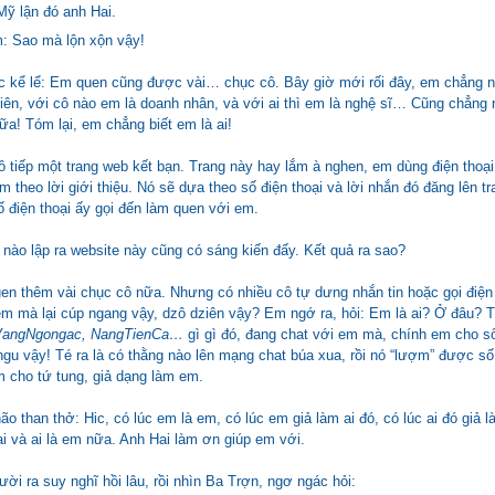
Mỹ lận đó anh Hai.
: Sao mà lộn xộn vậy!
ục kể lể: Em quen cũng được vài… chục cô. Bây giờ mới rối đây, em chẳng n
viên, với cô nào em là doanh nhân, và với ai thì em là nghệ sĩ… Cũng chẳng
nữa! Tóm lại, em chẳng biết em là ai!
 tiếp một trang web kết bạn. Trang này hay lắm à nghen, em dùng điện thoại 
m theo lời giới thiệu. Nó sẽ dựa theo số điện thoại và lời nhắn đó đăng lên t
ố điện thoại ấy gọi đến làm quen với em.
 nào lập ra website này cũng có sáng kiến đấy. Kết quả ra sao?
uen thêm vài chục cô nữa. Nhưng có nhiều cô tự dưng nhắn tin hoặc gọi điện
m mà lại cúp ngang vậy, dzô dziên vậy? Em ngớ ra, hỏi: Em là ai? Ở đâu? Th
VangNgongac, NangTienCa…
gì gì đó, đang chat với em mà, chính em cho số
ngu vậy! Té ra là có thằng nào lên mạng chat búa xua, rồi nó “lượm” được số
m cho tứ tung, giả dạng làm em.
ão than thở: Hic, có lúc em là em, có lúc em giả làm ai đó, có lúc ai đó giả
ai và ai là em nữa. Anh Hai làm ơn giúp em với.
ời ra suy nghĩ hồi lâu, rồi nhìn Ba Trợn, ngơ ngác hỏi: