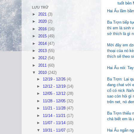
tuốt bên 
LƯU TRỮ
Hai Ẩu lầm bầm
►
2021
(3)
►
2020
(2)
Ba Trợn tiếp t
thì em là sinh 
►
2016
(16)
sở thích là gì 
►
2015
(49)
►
2014
(47)
Mới đây em dzô
thoại của nó kè
►
2013
(55)
thích sẽ theo s
►
2012
(54)
►
2011
(60)
Hai Ẩu nói: Tay
▼
2010
(242)
Ba Trợn: Lại q
►
12/19 - 12/26
(4)
đang chat với e
►
12/12 - 12/19
(14)
cổ có nick
Nai
►
12/05 - 12/12
(28)
sao còn hỏi gì 
►
11/28 - 12/05
(32)
trên net, nó đe
►
11/21 - 11/28
(47)
Ba Trợn thiểu n
►
11/14 - 11/21
(17)
chả biết em là 
►
11/07 - 11/14
(10)
Hai Ẩu ngẩn ngư
▼
10/31 - 11/07
(17)