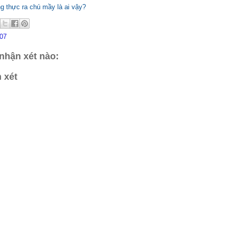
g thực ra chú mầy là ai vậy?
07
nhận xét nào:
 xét