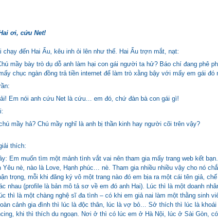
ai ơi, cứu Net!
 chạy đến Hai Ẩu, kêu inh ỏi lên như thế. Hai Ẩu trợn mắt, nạt:
hú mầy bày trò dụ dỗ anh làm hại con gái người ta hử? Báo chí đang phê phán
 mấy chục ngàn đồng trả tiền internet để làm trò xằng bậy với mấy em gái đó 
rần:
ải! Em nói anh cứu Net là cứu… em đó, chứ đàn bà con gái gì!
i:
hú mầy hả? Chú mầy nghĩ là anh bị thần kinh hay người cõi trên vậy?
iải thích:
ầy: Em muốn tìm một mảnh tình vắt vai nên tham gia mấy trang web kết bạn.
h Yêu nè, nào là Love, Hạnh phúc… nè. Tham gia nhiều nhiều vậy cho nó chắ
hận trọng, mỗi khi đăng ký vô một trang nào đó em bịa ra một cái tên giả, chế
hác nhau (profile là bản mô tả sơ về em đó anh Hai). Lúc thì là một doanh nhâ
lúc thì là một chàng nghệ sĩ đa tình – có khi em giả nai làm một thằng sinh vi
oàn cảnh gia đình thì lúc là độc thân, lúc là vợ bỏ… Sở thích thì lúc là khoái 
cing, khi thì thích du ngoạn. Nơi ở thì có lúc em ở Hà Nội, lúc ở Sài Gòn, có