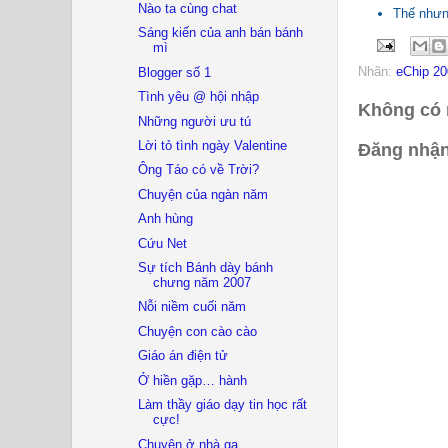
Nào ta cùng chat
Thế nhưn
Sáng kiến của anh bán bánh
mì
Nhãn:
eChip 20
Blogger số 1
Tình yêu @ hội nhập
Không có 
Những người ưu tú
Lời tỏ tình ngày Valentine
Đăng nhận
Ông Táo có về Trời?
Chuyện của ngàn năm
Anh hùng
Cứu Net
Sự tích Bánh dày bánh
chưng năm 2007
Nỗi niềm cuối năm
Chuyện con cào cào
Giáo án điện tử
Ở hiền gặp… hành
Làm thầy giáo dạy tin học rất
cực!
Chuyện ở nhà ga