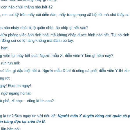
 con nào chửi thằng nào hết à?
 em coi kỹ trên mấy cái diễn đàn, mấy trang mạng xã hội rồi mà chả thấy ai 
 nào nhảy nhót bị lộ quần chíp, áo chíp gì hết sao?
đứa phóng viên ảnh rình hoài mà không chộp được hình nào hết. Tụi nó rình
 đồng coi có lộ hàng không mà đành bó tay.
 bàn:
g viên tụi mày bết quá! Người mẫu X, diễn viên Y làm gì hôm nay?
run run nói:
có làm gì đặc biệt hết á. Người mẫu X thì đi uống cà phê, diễn viên Y thì đi si
ng rỡ:
gay! Đưa tin ngay!
ngỡ ngàng hỏi lại:
à phê, đi chợ... cũng là tin sao?
 là tin? Đưa ngay tin với tiêu đề:
Người mẫu X duyên dáng nơi quán cà 
n hàng độc tại siêu thị B.
lắp bắp nói: