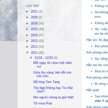
Không có
LƯU TRỮ
►
2021
(3)
Dạ không,
trơn.
►
2020
(2)
Không đứa
►
2016
(16)
Hic, mấy 
►
2015
(49)
em bé nhi
►
2014
(47)
Hắn tức tối đập
►
2013
(55)
Bọn phón
►
2012
(54)
Anh phóng viên 
▼
2011
(60)
▼
12/18 - 12/25
(8)
Dạ, hổng 
Mỗi ngày tôi chọn một niềm
Hắn reo lên mừ
vui
Đưa tin n
Giữa thu vàng, bên đồi sim
trái chín...
Anh phóng viên 
Nỗi lòng Tam Tạng
Đi uống c
Tôn Ngộ Không hay Trư Bát
Hắn quát:
Giới?
Sao không
Mọi người chúng ta giỏi thật!
viên Y să
Tôi mua iPad
Anh phóng viên 