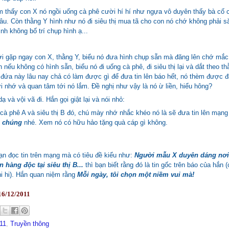
 thấy con X nó ngồi uống cà phê cười hí hí như ngựa vô duyên thấy bà cố 
âu. Còn thằng Y hình như nó đi siêu thị mua tã cho con nó chớ không phải s
ình không bố trí chụp hình ạ...
i gặp ngay con X, thằng Y, biểu nó đưa hình chụp sẵn mà đăng lên chớ mắc 
 nếu không có hình sẵn, biểu nó đi uống cà phê, đi siêu thị lại và dắt theo t
 đứa này lâu nay chả có làm được gì để đưa tin lên báo hết, nó thèm được đ
 nhớ và quan tâm tới nó lắm. Đề nghị như vậy là nó ừ liền, hiểu hông?
ạ và vội vã đi. Hắn gọi giật lại và nói nhỏ:
cà phê A và siêu thị B đó, chú mày nhớ nhắc khéo nó là sẽ đưa tin lên mạn
g chúng
nhé. Xem nó có hữu hảo tặng quà cáp gì không.
n đọc tin trên mạng mà có tiêu đề kiểu như:
Người mẫu X duyên dáng nơi
n hàng độc tại siêu thị B...
thì bạn biết rằng đó là tin gốc trên báo của hắn
hi hi). Hắn quan niệm rằng
Mỗi ngày, tôi chọn một niềm vui mà!
16/12/2011
11
,
Truyền thông