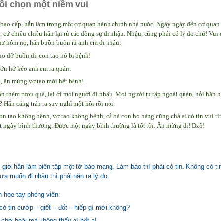
ôi chọn một niềm vui
i bao cấp, hắn làm trong một cơ quan hành chính nhà nước. Ngày ngày đến cơ quan 
 cứ chiều chiều hắn lại rủ các đồng sự đi nhậu. Nhậu, cũng phải có lý do chứ! Vui 
Như hôm nọ, hắn buồn buồn rủ anh em đi nhậu:
ho đỡ buồn đi, con tao nó bị bệnh!
ớn hở kéo anh em ra quán:
i, ăn mừng vợ tao mới hết bệnh!
n thèm rượu quá, lại ới mọi người đi nhậu. Mọi người tụ tập ngoài quán, hỏi hắn 
? Hắn căng trán ra suy nghĩ một hồi rồi nói:
n tao không bệnh, vợ tao không bệnh, cả bà con họ hàng cũng chả ai có tin vui tin
t ngày bình thường. Được một ngày bình thường là tốt rồi. Ăn mừng đi! Dzô!
giờ hắn làm biên tập một tờ báo mạng. Làm báo thì phải có tin. Không có tin 
ưa muốn đi nhậu thì phải nặn ra lý do.
 họe tay phóng viên:
ó tin cướp – giết – đốt – hiếp gì mới không?
 chờ hoài mà không thấy gì hết ạ!