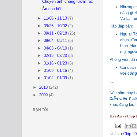
Chuyện anh chàng lượm rác
Nhưng em
Ăn cho hết!
dáng gì đ
Vả lại, m
►
11/06 - 11/13
(7)
►
09/25 - 10/02
(2)
Hắp đập bàn:
►
09/11 - 09/18
(26)
Ngu ạ! Tớ
chụp. Còn
►
09/04 - 09/11
(5)
hình. Hai
►
04/03 - 04/10
(1)
mọi người
►
02/13 - 02/20
(3)
Phóng viên dạ d
►
01/16 - 01/23
(3)
Cái quán 
►
01/09 - 01/16
(4)
với côn
►
01/02 - 01/09
(1)
...
►
2010
(242)
Nếu hôm nay bạ
►
2009
(4)
Diễn viên Y să
khác đăng lại, 
BẠN TÔI
____
Hai Ẩu - eChip 
Nhãn:
eChip 20