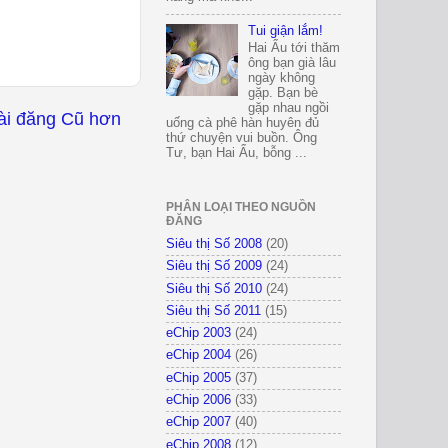
Tui giận lắm!
Hai Ẩu tới thăm
ông bạn già lâu
ngày không
gặp. Bạn bè
gặp nhau ngồi
ài đăng Cũ hơn
uống cà phê hàn huyên đủ
thứ chuyện vui buồn. Ông
Tư, bạn Hai Ẩu, bỗng ...
PHÂN LOẠI THEO NGUỒN
ĐĂNG
Siêu thị Số 2008
(20)
Siêu thị Số 2009
(24)
Siêu thị Số 2010
(24)
Siêu thị Số 2011
(15)
eChip 2003
(24)
eChip 2004
(26)
eChip 2005
(37)
eChip 2006
(33)
eChip 2007
(40)
eChip 2008
(12)