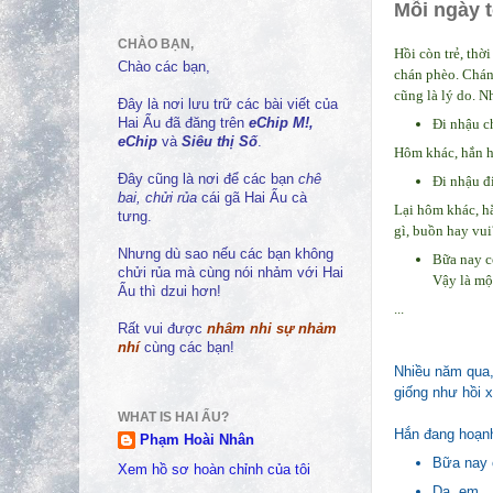
Mỗi ngày t
CHÀO BẠN,
Hồi còn trẻ, thờ
Chào các bạn,
chán phèo. Chán,
cũng là lý do. 
Đây là nơi lưu trữ các bài viết của
Đi nhậu c
Hai Ẩu đã đăng trên
eChip M!,
eChip
và
Siêu thị Số
.
Hôm khác, hắn h
Đây cũng là nơi để các bạn
chê
Đi nhậu đ
bai, chửi rủa
cái gã Hai Ẩu cà
Lại hôm khác, hắ
tưng.
gì, buồn hay vui
Nhưng dù sao nếu các bạn không
Bữa nay co
chửi rủa mà cùng nói nhảm với Hai
Vậy là mộ
Ẩu thì dzui hơn!
...
Rất vui được
nhâm nhi sự nhảm
nhí
cùng các bạn!
Nhiều năm qua, 
giống như hồi x
WHAT IS HAI ẨU?
Hắn đang hoạnh
Phạm Hoài Nhân
Bữa nay c
Xem hồ sơ hoàn chỉnh của tôi
Dạ, em...