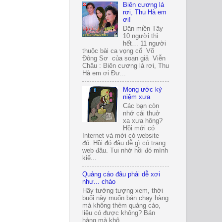
Biên cương lá
rơi, Thu Hà em
ơi!
Dân miền Tây
10 người thì
hết… 11 người
thuộc bài ca vọng cổ Võ
Đông Sơ của soạn giả Viễn
Châu : Biên cương lá rơi, Thu
Hà em ơi Đư...
Mong ước kỷ
niệm xưa
Các bạn còn
nhớ cái thuở
xa xưa hông?
Hồi mới có
Internet và mới có website
đó. Hồi đó đâu dễ gì có trang
web đâu. Tui nhớ hồi đó mình
kiế...
Quảng cáo đâu phải dễ xơi
như... cháo
Hãy tưởng tượng xem, thời
buổi này muốn bán chạy hàng
mà không thèm quảng cáo,
liệu có được không? Bán
hàng mà khô...