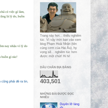
chả có việc gì làm,
cũng là lý do, buồn
Trang này hơi... thiếu nghiêm
túc. Vì vậy mời bạn vào xem
blog Phạm Hoài Nhân (tên
hôm nay nhậu vì lý do
cúng cơm của Hai Ẩu), hy
vọng sẽ... nghiêm túc hơn
được một chút! Hi hi!
 buồn gì ráo!
DẤU CHÂN ĐỊA ĐÀNG
403,501
cũng phải đẻ ra tin,
NHỮNG BÀI ĐƯỢC ĐỌC
NHIỀU
Duyên lỡ làng
rồi…