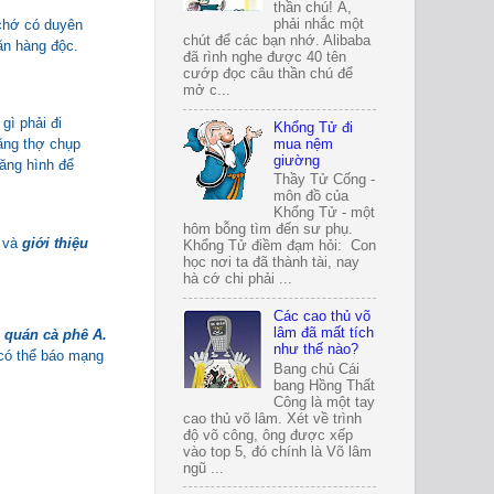
thần chú! À,
chớ có duyên
phải nhắc một
chút để các bạn nhớ. Alibaba
ăn hàng độc.
đã rình nghe được 40 tên
cướp đọc câu thần chú để
mở c...
gì phải đi
Khổng Tử đi
hằng thợ chụp
mua nệm
giường
ăng hình để
Thầy Tử Cống -
môn đồ của
Khổng Tử - một
hôm bỗng tìm đến sư phụ.
g và
giới thiệu
Khổng Tử điềm đạm hỏi: Con
học nơi ta đã thành tài, nay
hà cớ chi phải ...
Các cao thủ võ
lâm đã mất tích
 quán cà phê A.
như thế nào?
 (có thể báo mạng
Bang chủ Cái
bang Hồng Thất
Công là một tay
cao thủ võ lâm. Xét về trình
độ võ công, ông được xếp
vào top 5, đó chính là Võ lâm
ngũ ...