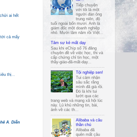
Tiếp chuyện
với tôi là một
người đàn ông
chửi ai hết
trung niên, độ
tuổi ngoài bốn mươi. Anh là
giám đốc một doanh nghiệp
nhỏ. Mười lăm năm rồi Việt...
 tới cả mấy
Tâm sự kẻ mất dạy
Sau khi eChíp số 76 đăng
chuyên đề về việc học, thi và
cấp chứng chỉ tin học, một
thầy-giáo-đã-mất-dạy...
Tội nghiệp sen!
êu thị...
Tui cảm nhận
sâu sắc rằng
mình đã già rồi.
Đó là khi tui
lướt qua các
trang web và mạng xã hội lúc
này. Lủ khủ những tin, bài,
ảnh về các th...
Alibaba và câu
phê A
.
Diễn
thần chú
Alibaba đã
quên mất câu