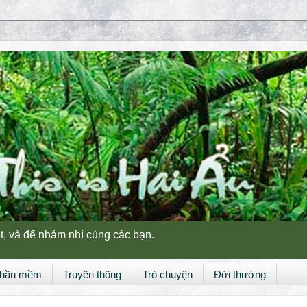
t, và để nhảm nhí cùng các bạn.
hần mềm
Truyền thông
Trò chuyện
Đời thường