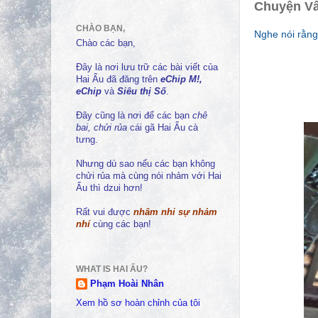
Chuyện Vâ
CHÀO BẠN,
Nghe nói rằng
Chào các bạn,
Đây là nơi lưu trữ các bài viết của
Hai Ẩu đã đăng trên
eChip M!,
eChip
và
Siêu thị Số
.
Đây cũng là nơi để các bạn
chê
bai, chửi rủa
cái gã Hai Ẩu cà
tưng.
Nhưng dù sao nếu các bạn không
chửi rủa mà cùng nói nhảm với Hai
Ẩu thì dzui hơn!
Rất vui được
nhâm nhi sự nhảm
nhí
cùng các bạn!
WHAT IS HAI ẨU?
Phạm Hoài Nhân
Xem hồ sơ hoàn chỉnh của tôi