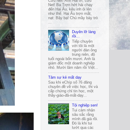
Cứu Net! Anh Hai ơi, cứu
Net! Ba Trợn hớt hải chạy
đến Hai Ẩu, kêu inh ỏi lên
như thế. Hai Ẩu trợn mắt,
nạt: Bậy bạ! Chú mầy bày trò
...
Duyên lỡ làng
rồi…
Tiếp chuyện
với tôi là một
người đàn ông
trung niên, độ
tuổi ngoài bốn mươi. Anh là
giám đốc một doanh nghiệp
nhỏ. Mười lăm năm rồi Việt...
Tâm sự kẻ mất dạy
Sau khi eChíp số 76 đăng
chuyên đề về việc học, thi và
cấp chứng chỉ tin học, một
thầy-giáo-đã-mất-dạy...
Tội nghiệp sen!
Tui cảm nhận
sâu sắc rằng
mình đã già rồi.
Đó là khi tui
lướt qua các