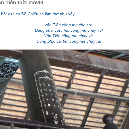
n Tiên thời Covid
 hồi xưa cụ Đồ Chiểu có làm thơ như vầy:
Vân Tiên cõng mẹ chạy ra,
Đụng phải cột nhà, cõng mẹ chạy vô!
Vân Tiên cõng mẹ chay vô,
Đụng phải cái bồ, cõng mẹ chạy ra!