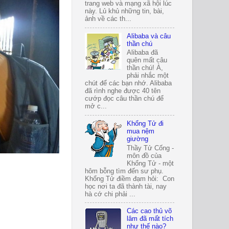
trang web và mạng xã hội lúc
này. Lủ khủ những tin, bài,
ảnh về các th...
Alibaba và câu
thần chú
Alibaba đã
quên mất câu
thần chú! À,
phải nhắc một
chút để các bạn nhớ. Alibaba
đã rình nghe được 40 tên
cướp đọc câu thần chú để
mở c...
Khổng Tử đi
mua nệm
giường
Thầy Tử Cống -
môn đồ của
Khổng Tử - một
hôm bỗng tìm đến sư phụ.
Khổng Tử điềm đạm hỏi: Con
học nơi ta đã thành tài, nay
hà cớ chi phải ...
Các cao thủ võ
lâm đã mất tích
như thế nào?