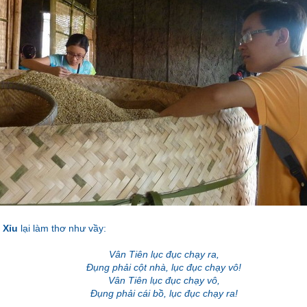
 Xỉu
lại làm thơ như vầy:
Vân Tiên lục đục chạy ra,
Đụng phải cột nhà, lục đục chạy vô!
Vân Tiên lục đục chạy vô,
Đụng phải cái bồ, lục đục chạy ra!