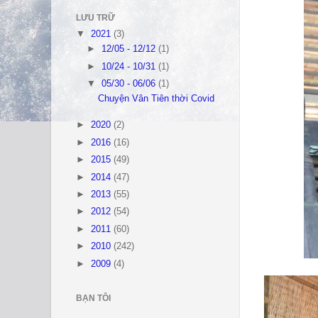
LƯU TRỮ
▼
2021
(3)
►
12/05 - 12/12
(1)
►
10/24 - 10/31
(1)
▼
05/30 - 06/06
(1)
Chuyện Vân Tiên thời Covid
►
2020
(2)
►
2016
(16)
►
2015
(49)
►
2014
(47)
►
2013
(55)
►
2012
(54)
►
2011
(60)
►
2010
(242)
►
2009
(4)
BẠN TÔI