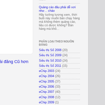
Quảng cáo đâu phải dễ xơi
như... cháo
Hãy tưởng tượng xem, thời
buổi này muốn bán chạy hàng
mà không thèm quảng cáo,
liệu có được không? Bán
hàng mà khô...
PHÂN LOẠI THEO NGUỒN
ĐĂNG
Siêu thị Số 2008
(20)
Siêu thị Số 2009
(24)
Siêu thị Số 2010
(24)
ài đăng Cũ hơn
Siêu thị Số 2011
(15)
eChip 2003
(24)
eChip 2004
(26)
eChip 2005
(37)
eChip 2006
(33)
eChip 2007
(40)
eChip 2008
(12)
eChip 2009
(1)