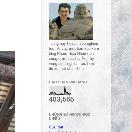
Trang này hơi... thiếu nghiêm
túc. Vì vậy mời bạn vào xem
blog Phạm Hoài Nhân (tên
cúng cơm của Hai Ẩu), hy
vọng sẽ... nghiêm túc hơn
được một chút! Hi hi!
DẤU CHÂN ĐỊA ĐÀNG
403,565
NHỮNG BÀI ĐƯỢC ĐỌC
NHIỀU
Cứu Net