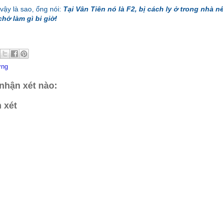
vậy là sao, ổng nói:
Tại Vân Tiên nó là F2, bị cách ly ở trong nhà n
chớ làm gì bi giờ!
ờng
nhận xét nào:
 xét