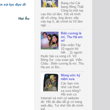
Bang chủ Cái
ên cứ lục đục đi
bang Hồng Thất
Công là một tay
cao thủ võ lâm. Xét về trình
độ võ công, ông được xếp
Hai Ẩu
vào top 5, đó chính là Võ lâm
ngũ ...
Biên cương lá
rơi, Thu Hà em
ơi!
Dân miền Tây
10 người thì
hết… 11 người
thuộc bài ca vọng cổ Võ
Đông Sơ của soạn giả Viễn
Châu : Biên cương lá rơi, Thu
Hà em ơi Đư...
Mong ước kỷ
niệm xưa
Các bạn còn
nhớ cái thuở
xa xưa hông?
Hồi mới có
Internet và mới có website
đó. Hồi đó đâu dễ gì có trang
web đâu. Tui nhớ hồi đó mình
kiế...