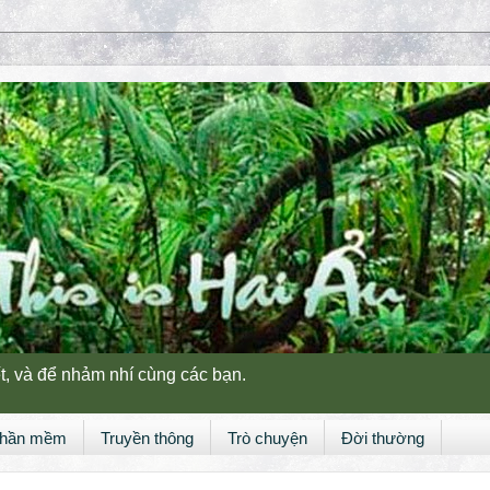
t, và để nhảm nhí cùng các bạn.
hần mềm
Truyền thông
Trò chuyện
Đời thường