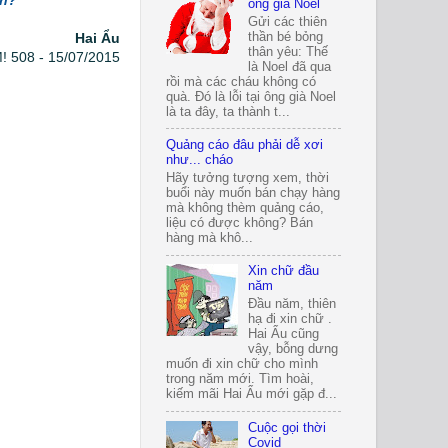
ẩn?
ông già Noel
Gửi các thiên
thần bé bỏng
Hai Ẩu
thân yêu: Thế
! 508 - 15/07/2015
là Noel đã qua
rồi mà các cháu không có
quà. Đó là lỗi tại ông già Noel
là ta đây, ta thành t...
Quảng cáo đâu phải dễ xơi
như... cháo
Hãy tưởng tượng xem, thời
buổi này muốn bán chạy hàng
mà không thèm quảng cáo,
liệu có được không? Bán
hàng mà khô...
Xin chữ đầu
năm
Đầu năm, thiên
hạ đi xin chữ .
Hai Ẩu cũng
vậy, bỗng dưng
muốn đi xin chữ cho mình
trong năm mới. Tìm hoài,
kiếm mãi Hai Ẩu mới gặp đ...
Cuộc gọi thời
Covid