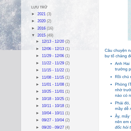
LƯU TRỮ
►
2021
(3)
►
2020
(2)
►
2016
(16)
▼
2015
(49)
►
12/13 - 12/20
(2)
►
12/06 - 12/13
(1)
Câu chuyện nà
bự tổ chảng đó
►
11/29 - 12/06
(1)
►
11/22 - 11/29
(2)
Anh Hai 
trưởng p
►
11/15 - 11/22
(1)
Rồi chú
►
11/08 - 11/15
(1)
Phòng I
►
11/01 - 11/08
(1)
nhờ trưở
►
10/25 - 11/01
(1)
nào có n
►
10/18 - 10/25
(1)
Phải đó,
►
10/11 - 10/18
(1)
mầy dễ
m
►
10/04 - 10/11
(1)
Ậy, mấy 
►
09/27 - 10/04
(2)
nên em q
đốc hỏi 
►
09/20 - 09/27
(4)