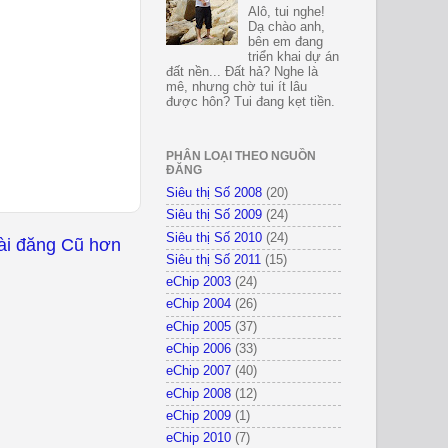
Alô, tui nghe!
Dạ chào anh,
bên em đang
triển khai dự án
đất nền... Đất hả? Nghe là
mê, nhưng chờ tui ít lâu
được hôn? Tui đang kẹt tiền.
PHÂN LOẠI THEO NGUỒN
ĐĂNG
Siêu thị Số 2008
(20)
Siêu thị Số 2009
(24)
Siêu thị Số 2010
(24)
ài đăng Cũ hơn
Siêu thị Số 2011
(15)
eChip 2003
(24)
eChip 2004
(26)
eChip 2005
(37)
eChip 2006
(33)
eChip 2007
(40)
eChip 2008
(12)
eChip 2009
(1)
eChip 2010
(7)