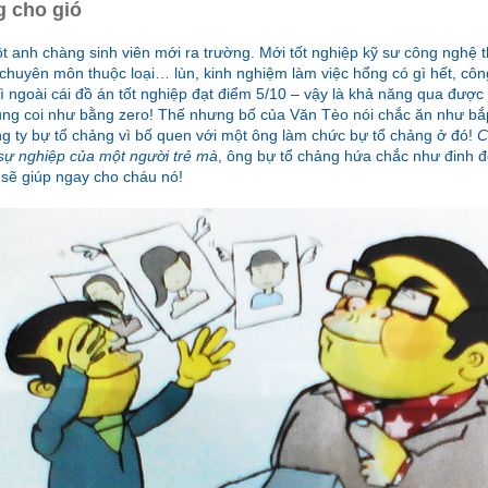
 cho gió
t anh chàng sinh viên mới ra trường. Mới tốt nghiệp kỹ sư công nghệ th
ộ chuyên môn thuộc loại… lùn, kinh nghiệm làm việc hổng có gì hết, côn
gì ngoài cái đồ án tốt nghiệp đạt điểm 5/10 – vậy là khả năng qua đượ
ng coi như bằng zero! Thế nhưng bố của Văn Tèo nói chắc ăn như bắ
ng ty bự tổ chảng vì bố quen với một ông làm chức bự tổ chảng ở đó!
C
 sự nghiệp của một người trẻ mà
, ông bự tổ chảng hứa chắc như đinh đ
sẽ giúp ngay cho cháu nó!