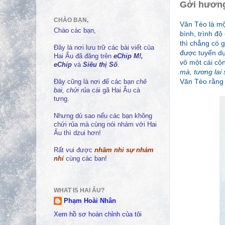
Gởi hương
CHÀO BẠN,
Văn Tèo là mộ
Chào các bạn,
bình, trình đ
thì chẳng có 
Đây là nơi lưu trữ các bài viết của
được tuyển dụ
Hai Ẩu đã đăng trên
eChip M!,
vô một cái cô
eChip
và
Siêu thị Số
.
mà, tương lai
Văn Tèo rằng 
Đây cũng là nơi để các bạn
chê
bai, chửi rủa
cái gã Hai Ẩu cà
tưng.
Nhưng dù sao nếu các bạn không
chửi rủa mà cùng nói nhảm với Hai
Ẩu thì dzui hơn!
Rất vui được
nhâm nhi sự nhảm
nhí
cùng các bạn!
WHAT IS HAI ẨU?
Phạm Hoài Nhân
Xem hồ sơ hoàn chỉnh của tôi