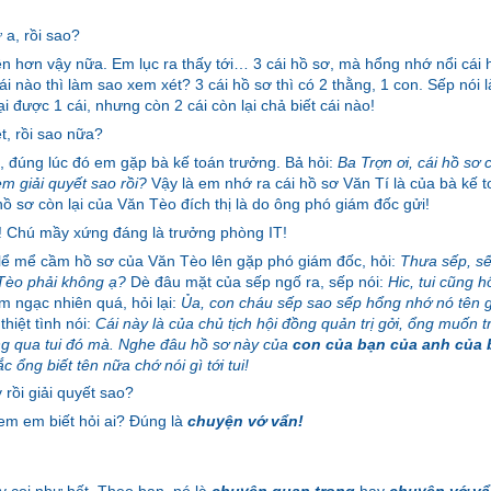
 a, rồi sao?
n hơn vậy nữa. Em lục ra thấy tới… 3 cái hồ sơ, mà hổng nhớ nổi cái 
ái nào thì làm sao xem xét? 3 cái hồ sơ thì có 2 thằng, 1 con. Sếp nói l
ại được 1 cái, nhưng còn 2 cái còn lại chả biết cái nào!
ệt, rồi sao nữa?
 đúng lúc đó em gặp bà kế toán trưởng. Bả hỏi:
Ba Trợn ơi, cái hồ sơ 
em giải quyết sao rồi?
Vậy là em nhớ ra cái hồ sơ Văn Tí là của bà kế 
 hồ sơ còn lại của Văn Tèo đích thị là do ông phó giám đốc gửi!
 Chú mầy xứng đáng là trưởng phòng IT!
ể mể cầm hồ sơ của Văn Tèo lên gặp phó giám đốc, hỏi:
Thưa sếp, sế
Tèo phải không ạ?
Dè đâu mặt của sếp ngố ra, sếp nói:
Hic, tui cũng 
 ngạc nhiên quá, hỏi lại:
Ủa, con cháu sếp sao sếp hổng nhớ nó tên 
thiệt tình nói:
Cái này là của chủ tịch hội đồng quản trị gởi, ổng muốn t
g qua tui đó mà. Nghe đâu hồ sơ này của
con của bạn của anh của 
 ổng biết tên nữa chớ nói gì tới tui!
 rồi giải quyết sao?
em em biết hỏi ai? Đúng là
chuyện vớ vẩn!