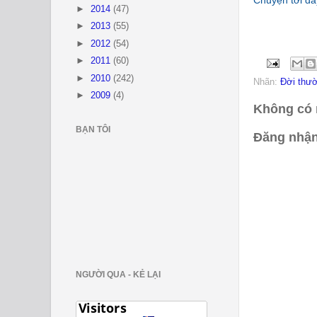
Chuyện tới đâ
►
2014
(47)
►
2013
(55)
►
2012
(54)
►
2011
(60)
►
2010
(242)
Nhãn:
Đời thư
►
2009
(4)
Không có 
BẠN TÔI
Đăng nhận
NGƯỜI QUA - KẺ LẠI