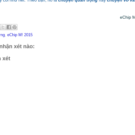
y coi như hết. Theo bạn, nó là
chuyện quan trọng
hay
chuyện vớ v
eChip M
ờng
,
eChip M! 2015
nhận xét nào:
 xét