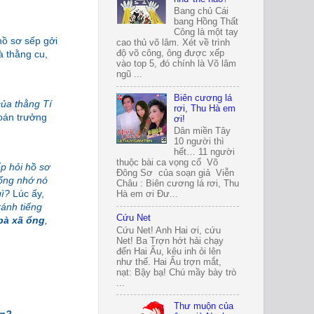
Bang chủ Cái
bang Hồng Thất
Công là một tay
hồ sơ sếp gởi
cao thủ võ lâm. Xét về trình
à thằng cu,
độ võ công, ông được xếp
vào top 5, đó chính là Võ lâm
ngũ ...
Biên cương lá
của thằng Tí
rơi, Thu Hà em
toán trưởng
ơi!
Dân miền Tây
10 người thì
hết… 11 người
thuộc bài ca vọng cổ Võ
p hỏi hồ sơ
Đông Sơ của soạn giả Viễn
hổng nhớ nó
Châu : Biên cương lá rơi, Thu
gì?
Lúc ấy,
Hà em ơi Đư...
ránh tiếng
Cứu Net
bà xã ổng
,
Cứu Net! Anh Hai ơi, cứu
Net! Ba Trợn hớt hải chạy
đến Hai Ẩu, kêu inh ỏi lên
như thế. Hai Ẩu trợn mắt,
nạt: Bậy bạ! Chú mầy bày trò
...
Thư muộn của