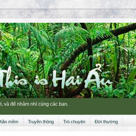
t, và để nhảm nhí cùng các bạn.
hần mềm
Truyền thông
Trò chuyện
Đời thường