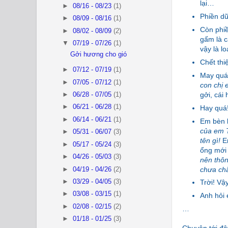
lại…
►
08/16 - 08/23
(1)
Phiền dữ
►
08/09 - 08/16
(1)
Còn phiề
►
08/02 - 08/09
(2)
gấm là c
▼
07/19 - 07/26
(1)
vậy là lo
Gởi hương cho gió
Chết thi
►
07/12 - 07/19
(1)
May quá,
►
07/05 - 07/12
(1)
con chị 
gởi, cái
►
06/28 - 07/05
(1)
►
06/21 - 06/28
(1)
Hay quá!
►
06/14 - 06/21
(1)
Em bèn l
của em 
►
05/31 - 06/07
(3)
tên gì!
Em
►
05/17 - 05/24
(3)
ổng mới 
►
04/26 - 05/03
(3)
nên thôn
chưa chắc
►
04/19 - 04/26
(2)
►
03/29 - 04/05
(3)
Trời! Vậy
►
03/08 - 03/15
(1)
Anh hỏi 
►
02/08 - 02/15
(2)
…
►
01/18 - 01/25
(3)