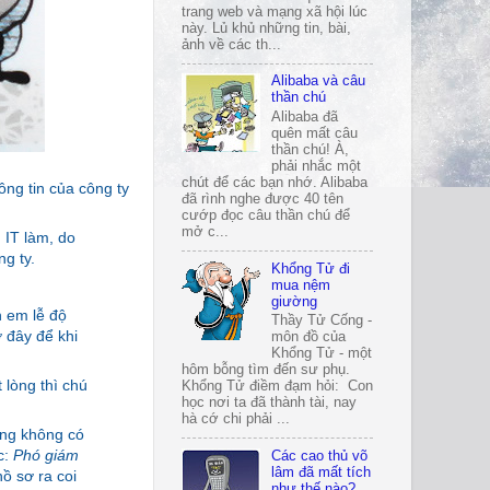
trang web và mạng xã hội lúc
này. Lủ khủ những tin, bài,
ảnh về các th...
Alibaba và câu
thần chú
Alibaba đã
quên mất câu
thần chú! À,
phải nhắc một
chút để các bạn nhớ. Alibaba
ng tin của công ty
đã rình nghe được 40 tên
cướp đọc câu thần chú để
mở c...
 IT làm, do
g ty.
Khổng Tử đi
mua nệm
giường
 em lễ độ
Thầy Tử Cống -
 đây để khi
môn đồ của
Khổng Tử - một
hôm bỗng tìm đến sư phụ.
 lòng thì chú
Khổng Tử điềm đạm hỏi: Con
học nơi ta đã thành tài, nay
hà cớ chi phải ...
ũng không có
c:
Phó giám
Các cao thủ võ
lâm đã mất tích
ồ sơ ra coi
như thế nào?