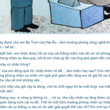
y được chú em Ba Trợn của Hai Ẩu – làm trưởng phòng công nghệ thô
 – kể lại :
biết hôn, em nhận được hồ sơ của cái thằng mắm nào đó xin vô phòng
hòng nhân sự đưa qua, nói là em cháu gì đó của ông phó giám đốc côn
 mầy có nhận hông?
T của em đông quá rồi, nhận thêm vô để… làm mắm hay sao? Cho nên
ng phòng nhân sự nhắn với ngài phó giám đốc rằng em sẽ giữ hồ sơ ở
hu cầu sẽ mời phỏng vấn.
 chú mầy câu giờ vậy là đúng, chớ từ chối ngay thì lại
mất lòng
, mà mất
ất việc!
tháng sau, vì công ty không có… nở ra, nhu cầu nhân sự tăng thêm c
uên béng luôn cái vụ đó. Thế rồi một hôm trưởng phòng nhân sự nhắ
thăm cái vụ thằng cu kia vô xin việc giải quyết thế nào rồi?
Em mới lục h