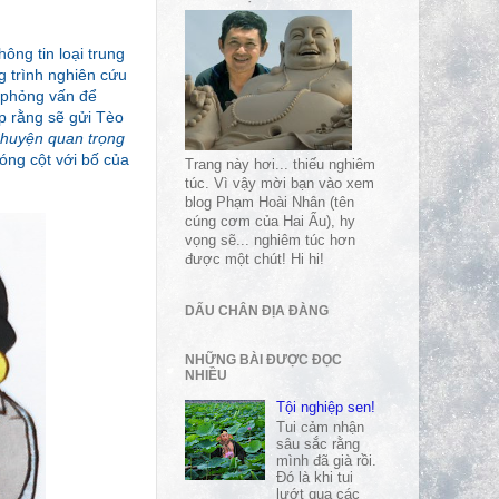
ông tin loại trung
g trình nghiên cứu
c phỏng vấn để
p rằng sẽ gửi Tèo
huyện quan trọng
óng cột với bố của
Trang này hơi... thiếu nghiêm
túc. Vì vậy mời bạn vào xem
blog Phạm Hoài Nhân (tên
cúng cơm của Hai Ẩu), hy
vọng sẽ... nghiêm túc hơn
được một chút! Hi hi!
DẤU CHÂN ĐỊA ĐÀNG
NHỮNG BÀI ĐƯỢC ĐỌC
NHIỀU
Tội nghiệp sen!
Tui cảm nhận
sâu sắc rằng
mình đã già rồi.
Đó là khi tui
lướt qua các