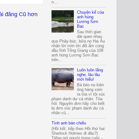
n...
Chuyện kể của
ài đăng Cũ hơn
anh hùng
Lương Sơn
Bạc
Sau thời gian
dài quen nhau
qua Phây-búc, bữa nọ Hai Ẩu
nhận lời mời tới đối ẩm cùng
đầu lĩnh Tống Giang của 108
anh hùng Lương Sơn Bạc
trên...
Luôn luôn lắng
nghe, lâu lâu
mới hiểu!
Bà béo nọ kiện
ông hàng xóm
ra tòa vì tội xúc
phạm danh dự cá nhân. Tòa
hỏi: Nguyên đơn hãy cho biết
bị đơn xúc phạm danh dự cá
nhân củ...
Tình anh bán chiếu
(Hồi kết, tiếp theo Hồi thứ hai:
Sherlock Holmes đi đâu?)
Tiếng nói người trong cuộc -