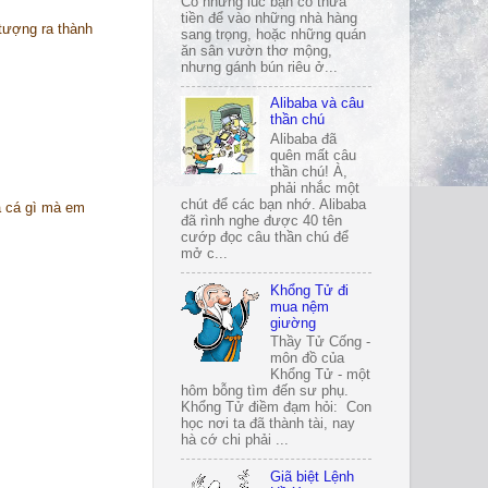
Có những lúc bạn có thừa
tiền để vào những nhà hàng
 tượng ra thành
sang trọng, hoặc những quán
ăn sân vườn thơ mộng,
nhưng gánh bún riêu ở...
Alibaba và câu
thần chú
Alibaba đã
quên mất câu
thần chú! À,
phải nhắc một
chút để các bạn nhớ. Alibaba
 cá gì mà em
đã rình nghe được 40 tên
cướp đọc câu thần chú để
mở c...
Khổng Tử đi
mua nệm
giường
Thầy Tử Cống -
môn đồ của
Khổng Tử - một
hôm bỗng tìm đến sư phụ.
Khổng Tử điềm đạm hỏi: Con
học nơi ta đã thành tài, nay
hà cớ chi phải ...
Giã biệt Lệnh