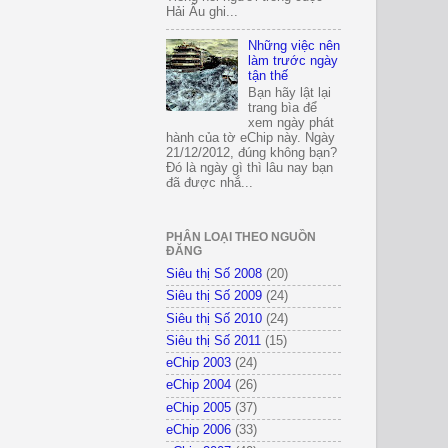
Hải Âu ghi...
Những việc nên
làm trước ngày
tận thế
Bạn hãy lật lại
trang bìa để
xem ngày phát
hành của tờ eChip này. Ngày
21/12/2012, đúng không bạn?
Đó là ngày gì thì lâu nay bạn
đã được nhắ...
PHÂN LOẠI THEO NGUỒN
ĐĂNG
Siêu thị Số 2008
(20)
Siêu thị Số 2009
(24)
Siêu thị Số 2010
(24)
Siêu thị Số 2011
(15)
eChip 2003
(24)
eChip 2004
(26)
eChip 2005
(37)
eChip 2006
(33)