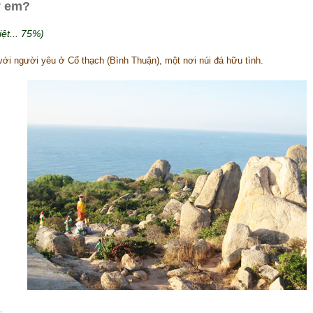
y em?
ệt... 75%)
với người yêu ở Cổ thạch (Bình Thuận), một nơi núi đá hữu tình.