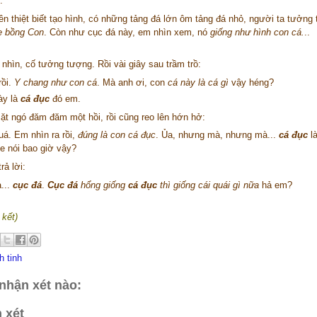
:
ên thiệt biết tạo hình, có những tảng đá lớn ôm tảng đá nhỏ, người ta tưởng
 bồng Con
. Còn như cục đá này, em nhìn xem, nó
giống như hình con cá.
..
nhìn, cố tưởng tượng. Rồi vài giây sau trầm trồ:
rồi.
Y chang như con cá
. Mà anh ơi, con
cá này là cá gì
vậy héng?
ày là
cá đục
đó em.
mặt ngó đăm đăm một hồi, rồi cũng reo lên hớn hở:
uá. Em nhìn ra rồi,
đúng là con cá đục
. Ủa, nhưng mà, nhưng mà...
cá đục
là
e nói bao giờ vậy?
rả lời:
...
cục đá
.
Cục đá
hổng giống
cá đục
thì giống cái quái gì nữa
hả em?
 kết)
h tinh
nhận xét nào:
 xét