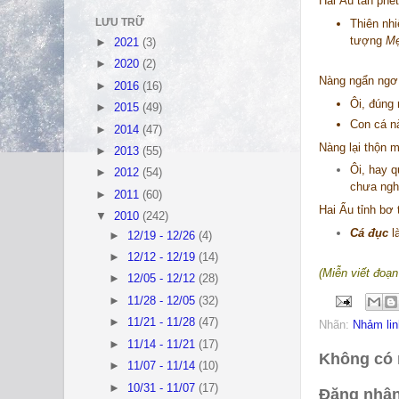
Hai Ẩu tán phét
LƯU TRỮ
Thiên nhi
tượng
Mẹ
►
2021
(3)
►
2020
(2)
Nàng ngẩn ngơ 
►
2016
(16)
Ôi, đúng 
►
2015
(49)
Con cá n
►
2014
(47)
Nàng lại thộn 
►
2013
(55)
Ôi, hay q
►
2012
(54)
chưa ngh
►
2011
(60)
Hai Ẩu tỉnh bơ t
▼
2010
(242)
Cá đục
là
►
12/19 - 12/26
(4)
►
12/12 - 12/19
(14)
(Miễn viết đoạn
►
12/05 - 12/12
(28)
►
11/28 - 12/05
(32)
►
11/21 - 11/28
(47)
Nhãn:
Nhảm lin
►
11/14 - 11/21
(17)
Không có 
►
11/07 - 11/14
(10)
►
10/31 - 11/07
(17)
Đăng nhận