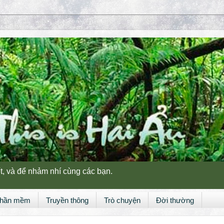
t, và để nhảm nhí cùng các bạn.
hần mềm
Truyền thông
Trò chuyện
Đời thường