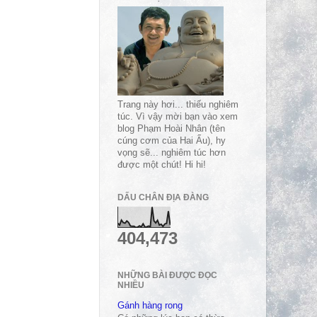
Trang này hơi... thiếu nghiêm
túc. Vì vậy mời bạn vào xem
blog Phạm Hoài Nhân (tên
cúng cơm của Hai Ẩu), hy
vọng sẽ... nghiêm túc hơn
được một chút! Hi hi!
DẤU CHÂN ĐỊA ĐÀNG
404,473
NHỮNG BÀI ĐƯỢC ĐỌC
NHIỀU
Gánh hàng rong