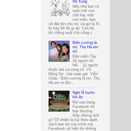
Hồ Xung
Nếu nhà bạn có
nuôi một con
chó hay một
con mèo, bạn
sẽ đặt tên cho nó, và gọi là Ki
Ki hay Mi Mi gì đó. Còn tôi,
tôi chẳng nuôi chó cũng c...
Biên cương lá
rơi, Thu Hà em
ơi!
Dân miền Tây
10 người thì
hết… 11 người
thuộc bài ca vọng cổ Võ
Đông Sơ của soạn giả Viễn
Châu : Biên cương lá rơi, Thu
Hà em ơi Đư...
Nghi lễ trước
khi ăn
Khi vào trang
Facebook thì
bạn thường
thấy những ảnh
gì? Dĩ nhiên là tùy theo danh
sách bạn bè của mình mà
Facebook sẽ hiển thị những