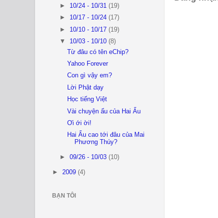
►
10/24 - 10/31
(19)
►
10/17 - 10/24
(17)
►
10/10 - 10/17
(19)
▼
10/03 - 10/10
(8)
Từ đâu có tên eChip?
Yahoo Forever
Con gì vậy em?
Lời Phật dạy
Học tiếng Việt
Vài chuyện ẩu của Hai Ẩu
Ơi ới ời!
Hai Ẩu cao tới đâu của Mai
Phương Thúy?
►
09/26 - 10/03
(10)
►
2009
(4)
BẠN TÔI