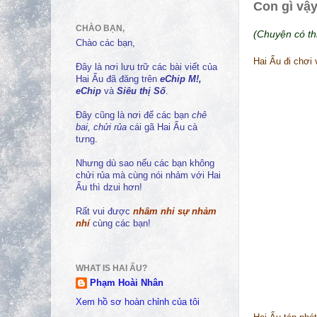
Con gì vậ
CHÀO BẠN,
(Chuyện có thi
Chào các bạn,
Hai Ẩu đi chơi 
Đây là nơi lưu trữ các bài viết của
Hai Ẩu đã đăng trên
eChip M!,
eChip
và
Siêu thị Số
.
Đây cũng là nơi để các bạn
chê
bai, chửi rủa
cái gã Hai Ẩu cà
tưng.
Nhưng dù sao nếu các bạn không
chửi rủa mà cùng nói nhảm với Hai
Ẩu thì dzui hơn!
Rất vui được
nhâm nhi sự nhảm
nhí
cùng các bạn!
WHAT IS HAI ẨU?
Phạm Hoài Nhân
Xem hồ sơ hoàn chỉnh của tôi