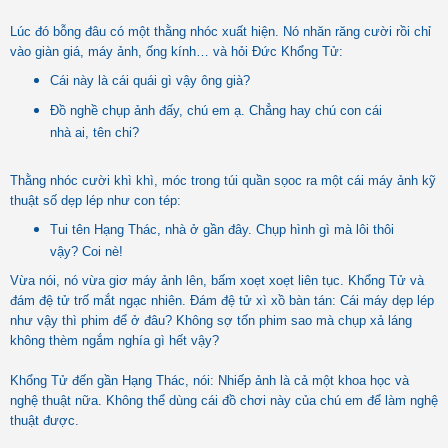
Lúc đó bỗng đâu có một thằng nhóc xuất hiện. Nó nhăn răng cười rồi chỉ
vào giàn giá, máy ảnh, ống kính… và hỏi Đức Khổng Tử:
Cái này là cái quái gì vậy ông già?
Đồ nghề chụp ảnh đấy, chú em ạ. Chẳng hay chú con cái
nhà ai, tên chi?
Thằng nhóc cười khì khì, móc trong túi quần sọoc ra một cái máy ảnh kỹ
thuật số dẹp lép như con tép:
Tui tên Hạng Thác, nhà ở gần đây. Chụp hình gì mà lôi thôi
vậy? Coi nè!
Vừa nói, nó vừa giơ máy ảnh lên, bấm xoẹt xoẹt liên tục. Khổng Tử và
đám đệ tử trố mắt ngạc nhiên. Đám đệ tử xì xồ bàn tán: Cái máy dẹp lép
như vậy thì phim để ở đâu? Không sợ tốn phim sao mà chụp xả láng
không thèm ngắm nghía gì hết vậy?
Khổng Tử đến gần Hạng Thác, nói: Nhiếp ảnh là cả một khoa học và
nghệ thuật nữa. Không thể dùng cái đồ chơi này của chú em để làm nghệ
thuật được.