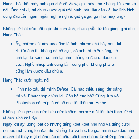
Hạng Thác bật máy ảnh qua chế độ View, giơ máy cho Khổng Tử xem và
nói: Ông coi đi, tui chụp được quá trời hình, mà đâu cần đồ đạc lỉnh kỉnh,
cũng đâu cần ngắm ngắm nghía nghía, gật gà gật gù như mấy ông?
Khổng Tử hết sức bất ngờ khi xem ảnh, nhưng vẫn từ tốn giảng giải cho
Hạng Thác:
Ấy, những cái này tuy cũng là ảnh, nhưng chú hãy xem lại
đi. Có ảnh thì không có bố cục, có ảnh thì thiếu sáng, có
ảnh lại dư sáng, có ảnh lại nhìn chẳng ra đầu ra đuôi chi
cả… Nghề nhiếp ảnh cũng lắm công phu, không phải ai
cũng làm được đâu chú ạ.
Hạng Thác cười ngất, nói:
Hình nào xấu thì mình
Delete
. Cái nào thiếu sáng, dư sáng
thì xài Photoshop chỉnh lại. Còn bố cục hả? Cũng đưa vô
Photoshop cắt cúp là có bố cục tốt thôi mà. He he.
Khổng Tử nghe qua nửa hiểu nửa không, ngước mặt lên trời than:
Quả
là hậu sinh khả úy!
Ngay khi ấy, đồng loạt có những tiếng xoẹt xoẹt nho nhỏ và tiếng cười
nói rúc rích vang lên đâu đó. Khổng Tử và học trò giật mình dáo dác nhìn
quanh thì thấy một nhóm các cô cậu tuổi teen nhô ra từ những lùm cây