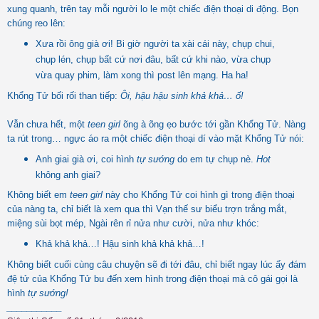
xung quanh, trên tay mỗi người lo le một chiếc điện thoại di động. Bọn
chúng reo lên:
Xưa rồi ông già ơi! Bi giờ người ta xài cái này, chụp chui,
chụp lén, chụp bất cứ nơi đâu, bất cứ khi nào, vừa chụp
vừa quay phim, làm xong thì post lên mạng. Ha ha!
Khổng Tử bối rối than tiếp:
Ôi, hậu hậu sinh khả khả… ố!
Vẫn chưa hết, một
teen girl
õng à õng ẹo bước tới gần Khổng Tử. Nàng
ta rút trong… ngực áo ra một chiếc điện thoại dí vào mặt Khổng Tử nói:
Anh giai già ơi, coi hình
tự sướng
do em tự chụp nè.
Hot
không anh giai?
Không biết em
teen girl
này cho Khổng Tử coi hình gì trong điện thoại
của nàng ta, chỉ biết là xem qua thì Vạn thế sư biểu trợn trắng mắt,
miệng sùi bọt mép, Ngài rên rỉ nửa như cười, nửa như khóc:
Khả khả khả…! Hậu sinh khả khả khả…!
Không biết cuối cùng câu chuyện sẽ đi tới đâu, chỉ biết ngay lúc ấy đám
đệ tử của Khổng Tử bu đến xem hình trong điện thoại mà cô gái gọi là
hình
tự sướng!
___________